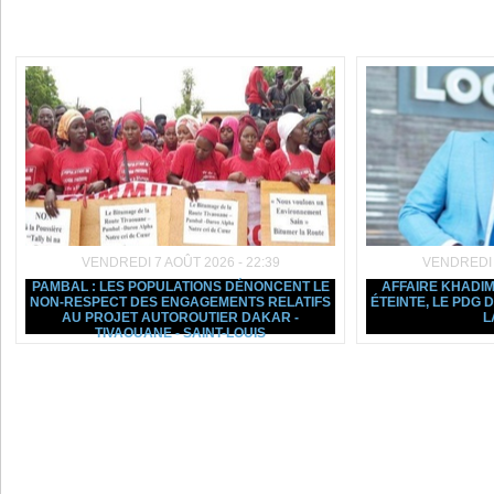
Dans la même rubrique :
VENDREDI 7 AOÛT 2026 - 22:39
VENDREDI 7
PAMBAL : LES POPULATIONS DÉNONCENT LE
AFFAIRE KHADIM
NON-RESPECT DES ENGAGEMENTS RELATIFS
ÉTEINTE, LE PDG
AU PROJET AUTOROUTIER DAKAR -
L
TIVAOUANE - SAINT-LOUIS