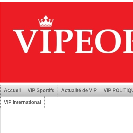
Accueil
VIP Sportifs
Actualité de VIP
VIP POLITI
VIP International