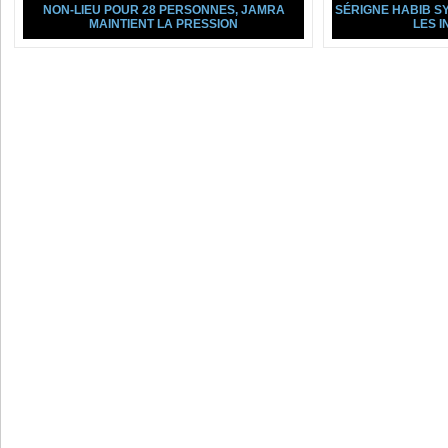
NON-LIEU POUR 28 PERSONNES, JAMRA
SÉRIGNE HABIB S
MAINTIENT LA PRESSION
LES 