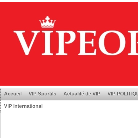
Accueil
VIP Sportifs
Actualité de VIP
VIP POLITI
VIP International