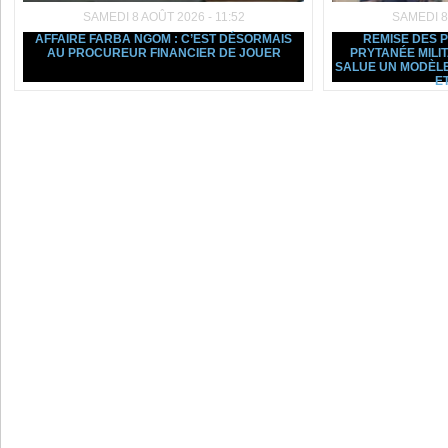
SAMEDI 8 AOÛT 2026 - 11:52
SAMEDI 8
AFFAIRE FARBA NGOM : C’EST DÉSORMAIS
REMISE DES 
AU PROCUREUR FINANCIER DE JOUER
PRYTANÉE MILI
SALUE UN MODÈLE
ET