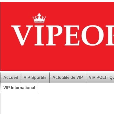
Accueil
VIP Sportifs
Actualité de VIP
VIP POLITI
VIP International