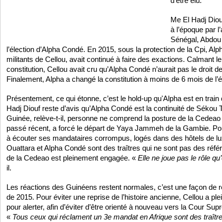
d’être élu.
Me El Hadj Diouf
à l’époque par l
Sénégal, Abdou D
l’élection d’Alpha Condé. En 2015, sous la protection de la Cpi, Al
militants de Cellou, avait continué à faire des exactions. Calmant le
constitution, Cellou avait cru qu’Alpha Condé n’aurait pas le droit 
Finalement, Alpha a changé la constitution à moins de 6 mois de l’é
Présentement, ce qui étonne, c’est le hold-up qu'Alpha est en train
Hadj Diouf reste d’avis qu’Alpha Condé est la continuité de Sékou T
Guinée, relève-t-il, personne ne comprend la posture de la Cedeao 
passé récent, a forcé le départ de Yaya Jammeh de la Gambie. Po
à écouter ses mandataires corrompus, logés dans des hôtels de lux
Ouattara et Alpha Condé sont des traîtres qui ne sont pas des réfé
de la Cedeao est pleinement engagée. «
Elle ne joue pas le rôle qu’
il.
Les réactions des Guinéens restent normales, c’est une façon de re
de 2015. Pour éviter une reprise de l’histoire ancienne, Cellou a ple
pour alerter, afin d’éviter d’être orienté à nouveau vers la Cour Sup
«
Tous ceux qui réclament un 3e mandat en Afrique sont des traît