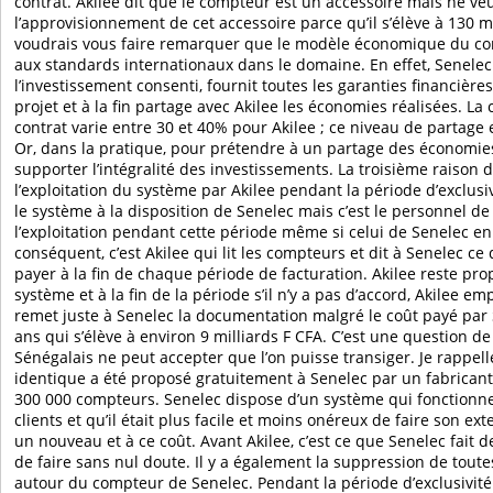
contrat. Akilee dit que le compteur est un accessoire mais ne ve
l’approvisionnement de cet accessoire parce qu’il s’élève à 130 mi
voudrais vous faire remarquer que le modèle économique du con
aux standards internationaux dans le domaine. En effet, Senel
l’investissement consenti, fournit toutes les garanties financière
projet et à la fin partage avec Akilee les économies réalisées. La 
contrat varie entre 30 et 40% pour Akilee ; ce niveau de partage 
Or, dans la pratique, pour prétendre à un partage des économies,
supporter l’intégralité des investissements. La troisième raison 
l’exploitation du système par Akilee pendant la période d’exclusi
le système à la disposition de Senelec mais c’est le personnel de
l’exploitation pendant cette période même si celui de Senelec e
conséquent, c’est Akilee qui lit les compteurs et dit à Senelec ce
payer à la fin de chaque période de facturation. Akilee reste prop
système et à la fin de la période s’il n’y a pas d’accord, Akilee e
remet juste à Senelec la documentation malgré le coût payé par
ans qui s’élève à environ 9 milliards F CFA. C’est une question d
Sénégalais ne peut accepter que l’on puisse transiger. Je rappel
identique a été proposé gratuitement à Senelec par un fabrican
300 000 compteurs. Senelec dispose d’un système qui fonctionn
clients et qu’il était plus facile et moins onéreux de faire son e
un nouveau et à ce coût. Avant Akilee, c’est ce que Senelec fait 
de faire sans nul doute. Il y a également la suppression de toutes
autour du compteur de Senelec. Pendant la période d’exclusivit