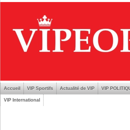
Accueil
VIP Sportifs
Actualité de VIP
VIP POLITI
VIP International