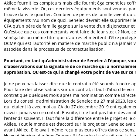
Akilee fournit les compteurs mais elle fournit également les coffr
même la visserie. Or, ces derniers équipements sont vendus par l
trouve dans le quartier. Combien de pères de famille vivent du
équipements ?Au nom de quoi, Senelec devrait-elle supprimer le
CFA qu’un père de famille gagne sur la vente d’un disjoncteur et
Qu’est-ce que ces commerçants vont faire de leur stock ? Non, ce
sénégalais au même titre que d’autres et méritent d’être protégés
DCMP qui est l’autorité en matière de marché public n’a jamais v
associée dans le processus de contractualisation.
Pourtant, en tant qu’administrateur de Senelec à l’époque, vo
d’observations sur la signature de ce marché qui a normaleme
approbation. Qu’est-ce qui a changé votre point de vue sur ce
Je ne peux pas laisser dire que le contrat a été soumis à notre a
Pour faire des observations sur un contrat, il faut d’abord le voir et
contrat que quelques mois après ma nomination comme Directeu
Lors du conseil d’administration de Senelec du 27 mai 2020, les
qui étaient là avec moi au CA du 27 décembre 2019 ont égaleme
n’avoir jamais vu ce contrat. Ensuite, il ne faut pas faire des 
l’entends souvent. Il faut faire la différence entre le projet et le 
Akilee. Tout le monde est d’accord sur le projet car Senelec avait 
avant Akilee. Elle avait même reçu plusieurs offres dans ce sen
Huawei, Hexing et même Orange. Si Amadou Ly n’avait pas fait le