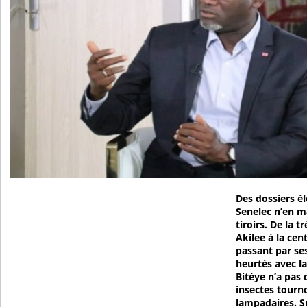
Des dossiers él
Senelec n’en m
tiroirs. De la t
Akilee à la ce
passant par se
heurtés avec l
Bitèye n’a pas 
insectes tourn
lampadaires. Su