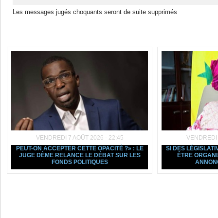
Les messages jugés choquants seront de suite supprimés
Dans la même rubrique :
VENDREDI 7 AOÛT 2026 - 22:45
VENDREDI 7
PEUT-ON ACCEPTER CETTE OPACITÉ ?» : LE
SI DES LÉGISLAT
JUGE DÈME RELANCE LE DÉBAT SUR LES
ÊTRE ORGANI
FONDS POLITIQUES
ANNON