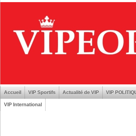
Accueil
VIP Sportifs
Actualité de VIP
VIP POLITI
VIP International