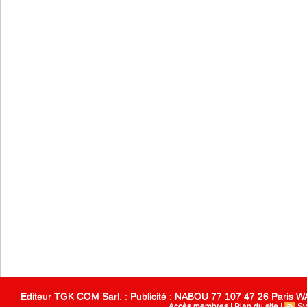
Editeur TGK COM Sarl. : Publicité : NABOU 77 107 47 26 Paris
Accès membres
|
Plan du site
|
Sy