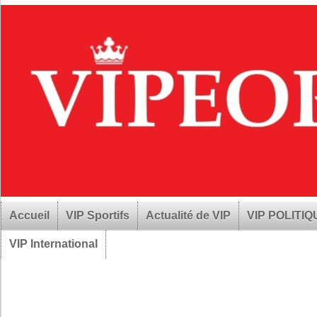
Accueil
VIP Sportifs
Actualité de VIP
VIP POLITI
VIP International