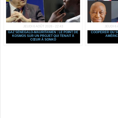
JEUDI 6 AOÛT 2026 - 22:43
JEUDI 6 
GAZ SÉNÉGALO-MAURITANIEN : LE POINT DE
COOPÉRER OU SU
KOSMOS SUR UN PROJET QUI TENAIT À
AMÉRIC
CŒUR À SONKO