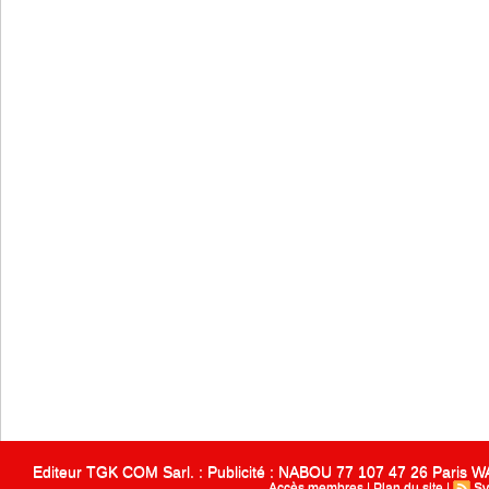
Editeur TGK COM Sarl. : Publicité : NABOU 77 107 47 26 Paris
Accès membres
|
Plan du site
|
Sy