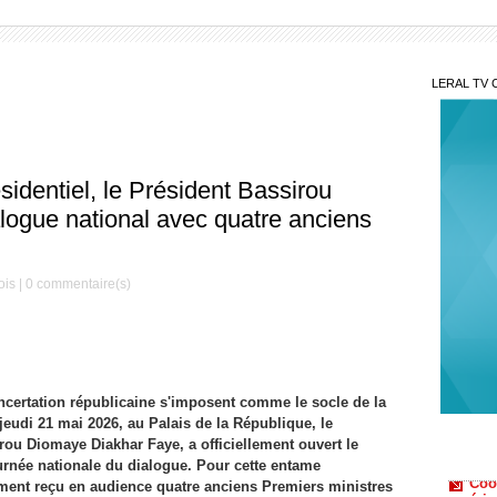
LERAL TV 
sidentiel, le Président Bassirou
logue national avec quatre anciens
ois |
0
commentaire(s)
Gaz
Kosmos
Sonko
Coo
oncertation républicaine s'imposent comme le socle de la
améric
jeudi 21 mai 2026, au Palais de la République, le
Mar
rou Diomaye Diakhar Faye, a officiellement ouvert le
aimons
urnée nationale du dialogue. Pour cette entame
vement reçu en audience quatre anciens Premiers ministres
Sit