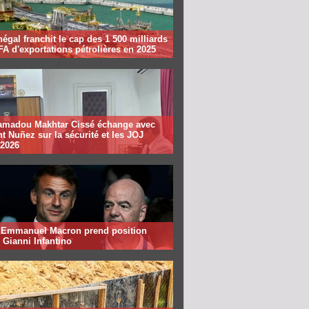
égal franchit le cap des 1 500 milliards
A d'exportations pétrolières en 2025
madou Makhtar Cissé échange avec
t Nuñez sur la sécurité et les JOJ
 2026
: Emmanuel Macron prend position
 Gianni Infantino