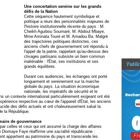
Une concertation sereine sur les grands
défis de la Nation
Cette séquence hautement symbolique et
politique a réuni des personnalités majeures de
l'histoire institutionnelle récente du pays : M.
Cheikh Aguibou Soumaré, M. Abdoul Mbaye,
Mme Aminata Touré et M. Amadou Ba. Malgré
des trajectoires politiques distinctes, ces
anciens chefs de gouvernement ont répondu à
l'appel de la patrie, rappelant qu'au-dessus des
clivages partisans subsiste un bien commun
inaliénable : l'État, ses institutions et ses
Public
grands équilibres.
Durant ces audiences, les échanges ont porté
longuement et sereinement sur la marche
globale du pays. La situation économique
nationale, les impératifs de sécurité et le
 un contexte international particulièrement exigeant ont été
expérience respective au cœur de l'appareil d'État, les anciens
lucide des défis actuels et ont chaleureusement salué la
de la République.
maire de gouvernance
 par celles et ceux qui ont assumé la charge des affaires
 Diomaye Faye réaffirme une sacralité républicaine :
nt appartient au patrimoine du pays et transcende les