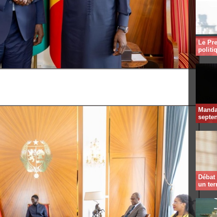
Le Pre
politi
Mandat
septen
Débat 
un te