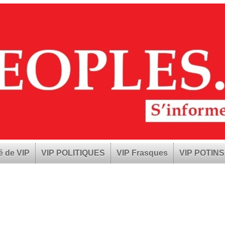
é de VIP
VIP POLITIQUES
VIP Frasques
VIP POTINS