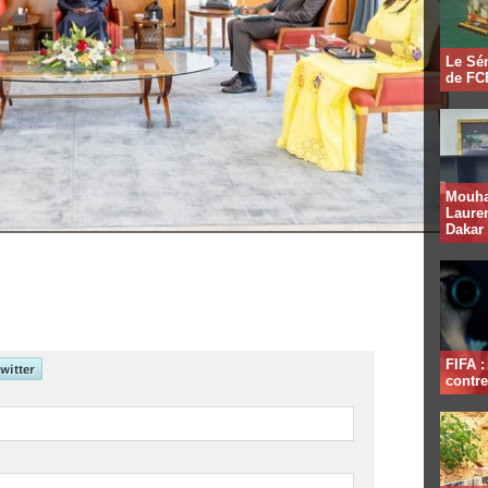
Le Sén
de FCF
Mouha
Lauren
Dakar
FIFA 
contre