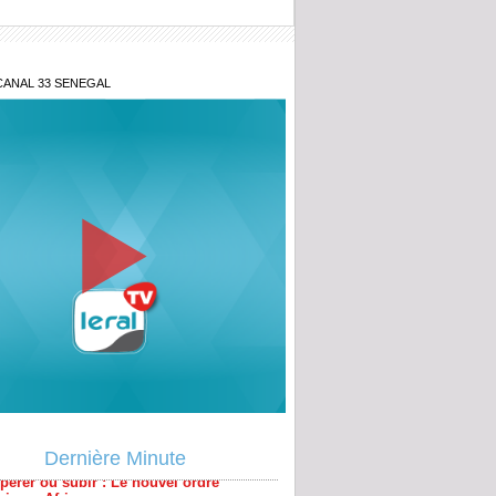
CANAL 33 SENEGAL
 sénégalo-mauritanien : Le point de
 sur un projet qui tenait à cœur à
pérer ou subir : Le nouvel ordre
ain en Afrique
y Teuw Niane: « le Sénégal que nous
Dernière Minute
 est une éthique de la relation humaine»
uation macroéconomique du Sénégal,