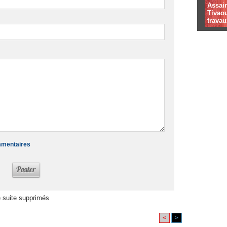
Assai
Tivaou
travau
ommentaires
 suite supprimés
<
>