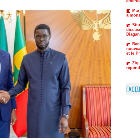
discus
Diagan
Ban
nouvea
et le P
Zigu
répond
FACE