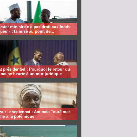
mier ministre n'a pas droit aux fonds
ques » : la mise au point de...
 présidentiel : Pourquoi le retour du
nat se heurte à un mur juridique
sur le septennat : Aminata Touré met
rme à la polémique