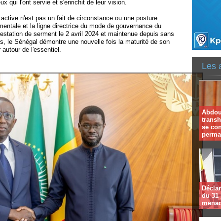
 qui l'ont servie et s'enrichit de leur vision.
active n'est pas un fait de circonstance ou une posture
amentale et la ligne directrice du mode de gouvernance du
restation de serment le 2 avril 2024 et maintenue depuis sans
ns, le Sénégal démontre une nouvelle fois la maturité de son
autour de l'essentiel.
Les 
Abdoul
trans
se co
perma
Déclar
du 31 
menac