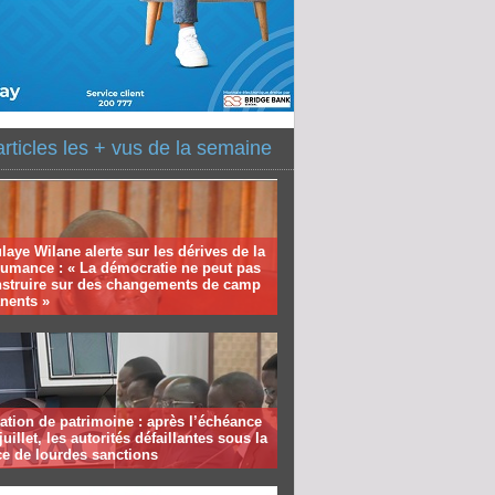
articles les + vus de la semaine
aye Wilane alerte sur les dérives de la
humance : « La démocratie ne peut pas
nstruire sur des changements de camp
nents »
ation de patrimoine : après l’échéance
juillet, les autorités défaillantes sous la
e de lourdes sanctions