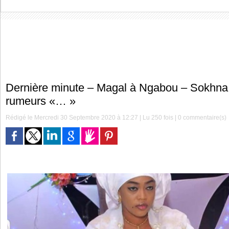
Dernière minute – Magal à Ngabou – Sokhna Aï
rumeurs «… »
Rédigé le Mercredi 30 Septembre 2020 à 12:27 | Lu 250 fois |
0
commentaire(s)