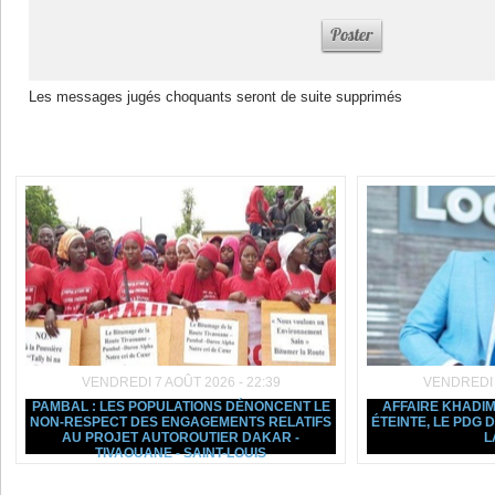
Les messages jugés choquants seront de suite supprimés
Dans la même rubrique :
VENDREDI 7 AOÛT 2026 - 22:39
VENDREDI 7
PAMBAL : LES POPULATIONS DÉNONCENT LE
AFFAIRE KHADIM
NON-RESPECT DES ENGAGEMENTS RELATIFS
ÉTEINTE, LE PDG
AU PROJET AUTOROUTIER DAKAR -
L
TIVAOUANE - SAINT-LOUIS