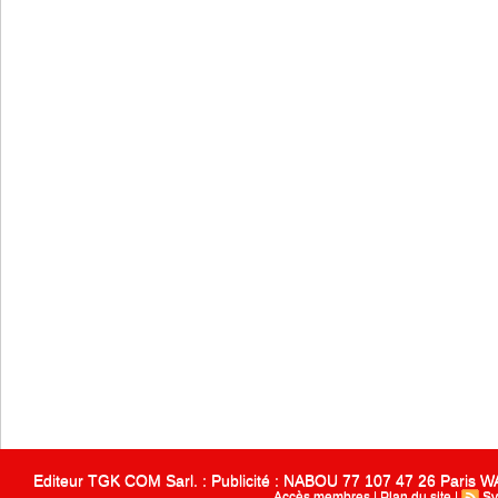
Editeur TGK COM Sarl. : Publicité : NABOU 77 107 47 26 Paris
Accès membres
|
Plan du site
|
Sy