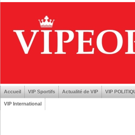
Accueil
VIP Sportifs
Actualité de VIP
VIP POLITI
VIP International