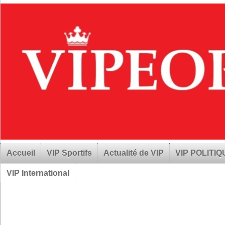
Accueil
VIP Sportifs
Actualité de VIP
VIP POLITI
VIP International