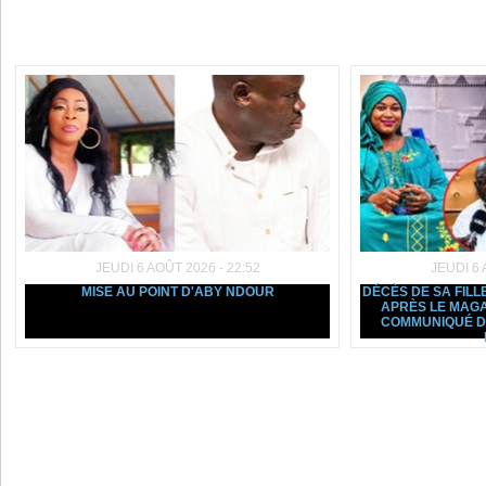
Dans la même rubrique :
JEUDI 6 AOÛT 2026 - 22:52
JEUDI 6 
MISE AU POINT D'ABY NDOUR
DÉCÈS DE SA FILL
APRÈS LE MAGA
COMMUNIQUÉ D