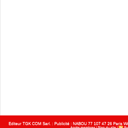
Editeur TGK COM Sarl. : Publicité : NABOU 77 107 47 26 Paris
Accès membres
|
Plan du site
|
Sy