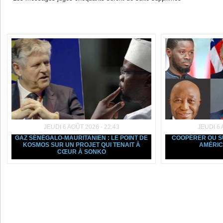
Dans la même rubrique :
JEUDI 6 AOÛT 2026 - 22:43
JEUDI 6 
GAZ SÉNÉGALO-MAURITANIEN : LE POINT DE
COOPÉRER OU SU
KOSMOS SUR UN PROJET QUI TENAIT À
AMÉRIC
CŒUR À SONKO