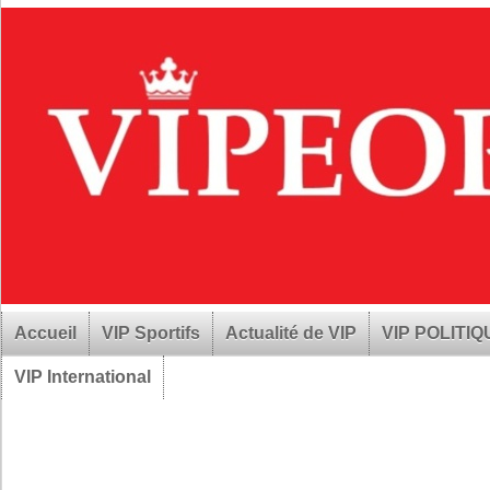
Accueil
VIP Sportifs
Actualité de VIP
VIP POLITI
VIP International