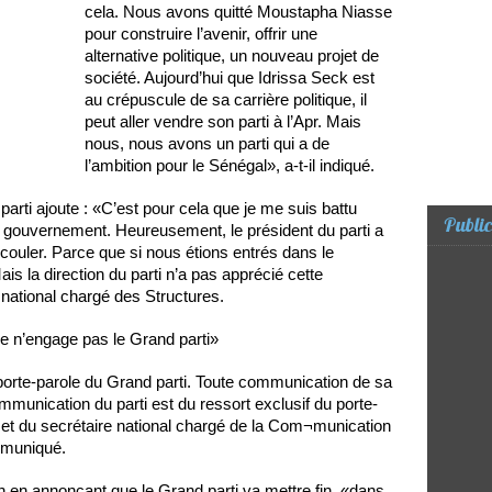
cela. Nous avons quitté Moustapha Niasse
pour construire l’avenir, offrir une
alternative politique, un nouveau projet de
société. Aujourd’hui que Idrissa Seck est
au crépuscule de sa carrière politique, il
peut aller vendre son parti à l’Apr. Mais
nous, nous avons un parti qui a de
l’ambition pour le Sénégal», a-t-il indiqué.
parti ajoute : «C’est pour cela que je me suis battu
Public
 au gouvernement. Heureusement, le président du parti a
écouler. Parce que si nous étions entrés dans le
ais la direction du parti n’a pas apprécié cette
 national chargé des Structures.
 n’engage pas le Grand parti»
porte-parole du Grand parti. Toute communication de sa
mmunication du parti est du ressort exclusif du porte-
, et du secrétaire national chargé de la Com¬munication
mmuniqué.
oin en annonçant que le Grand parti va mettre fin, «dans