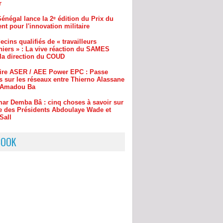
cins qualifiés de « travailleurs
niers » : La vive réaction du SAMES
 la direction du COUD
aire ASER / AEE Power EPC : Passe
s sur les réseaux entre Thierno Alassane
t Amadou Ba
ar Demba Bâ : cinq choses à savoir sur
e des Présidents Abdoulaye Wade et
Sall
BOOK