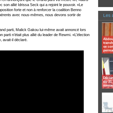
c son allié Idrissa Seck qui a rejoint le pouvoir. «Le
position forte et non à renforcer la coalition Benno
ohérents avec nous-mêmes, nous devons sortir de
Les 
rand parti, Malick Gakou lui-même avait annoncé lors
parti n’était plus allié du leader de Rewmi. «L’élection
Abdoul
, avait-il déclaré.
trans
se co
perma
Déclar
du 31 
menac