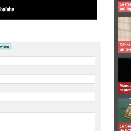
Le Pre
politi
Débat 
un te
Mandat
septen
Le Sén
de FCF