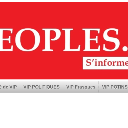
é de VIP
VIP POLITIQUES
VIP Frasques
VIP POTINS