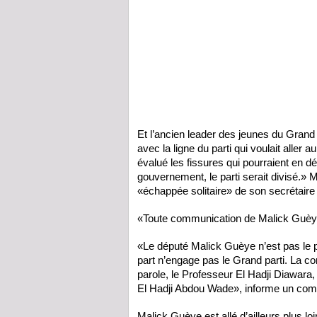
Et l’ancien leader des jeunes du Grand 
avec la ligne du parti qui voulait aller
évalué les fissures qui pourraient en d
gouvernement, le parti serait divisé.» M
«échappée solitaire» de son secrétaire
«Toute communication de Malick Guèye
«Le député Malick Guèye n’est pas le 
part n’engage pas le Grand parti. La co
parole, le Professeur El Hadji Diawara
El Hadji Abdou Wade», informe un co
Malick Guèye est allé d’ailleurs plus l