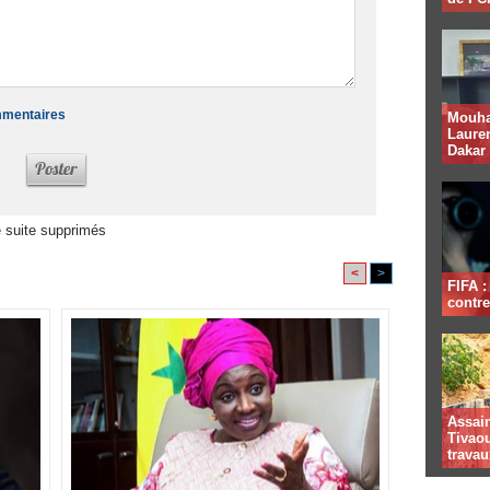
ommentaires
Mouha
Lauren
Dakar
 suite supprimés
<
>
FIFA 
contre
Assai
Tivaou
travau