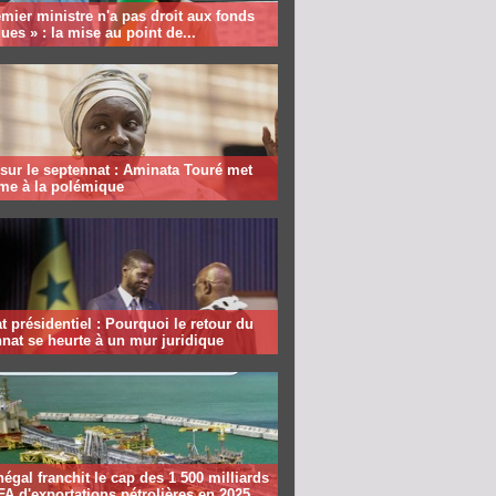
mier ministre n'a pas droit aux fonds
ques » : la mise au point de...
sur le septennat : Aminata Touré met
rme à la polémique
 présidentiel : Pourquoi le retour du
nat se heurte à un mur juridique
égal franchit le cap des 1 500 milliards
A d'exportations pétrolières en 2025