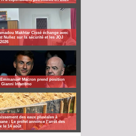
madou Makhtar Cissé échange avec
t Nuñez sur la sécurité et les JOJ
 2026
: Emmanuel Macron prend position
 Gianni Infantino
nissement des eaux pluviales à
ane : Le préfet annonce l’arrêt des
x le 14 août