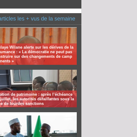
articles les + vus de la semaine
aye Wilane alerte sur les dérives de la
humance : « La démocratie ne peut pas
nstruire sur des changements de camp
nents »
ation de patrimoine : après l’échéance
juillet, les autorités défaillantes sous la
e de lourdes sanctions