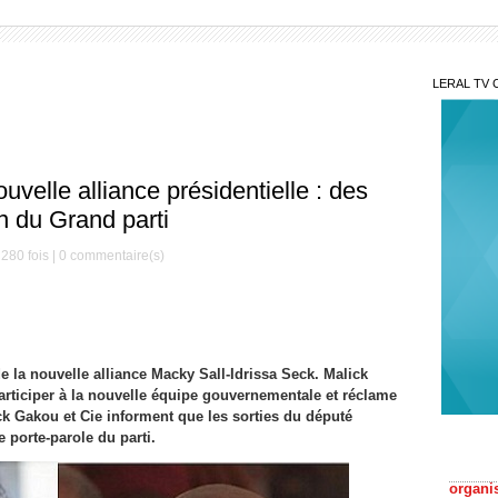
LERAL TV 
uvelle alliance présidentielle : des
n du Grand parti
280 fois |
0
commentaire(s)
Peut
Dème re
e la nouvelle alliance Macky Sall-Idrissa Seck. Malick
participer à la nouvelle équipe gouvernementale et réclame
Si d
ick Gakou et Cie informent que les sorties du député
organi
e porte-parole du parti.
couleu
Le S
Préside