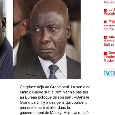
Méde
saison
contre
Aff
d'arme
Sall e
Oum
l’ombr
Macky 
FACE
Ça grince déjà au Grand parti. La sortie de
Malick Guèye sur la Rfm hier n’a pas plu
au Bureau politique de son parti. «Dans le
Grand parti, il y a des gens qui voulaient
prendre le parti et aller dans le
gouvernement de Macky. Mais j’ai refusé