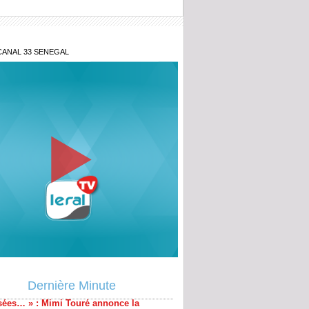
CANAL 33 SENEGAL
-on accepter cette opacité ?» : le Juge
lance le débat sur les fonds politiques
es législatives anticipées devaient être
sées… » : Mimi Touré annonce la
r
Dernière Minute
énégal lance la 2ᵉ édition du Prix du
nt pour l'innovation militaire