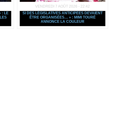
VENDREDI 7 AOÛT 2026 - 22:42
: LE
SI DES LÉGISLATIVES ANTICIPÉES DEVAIENT
LES
ÊTRE ORGANISÉES… » : MIMI TOURÉ
ANNONCE LA COULEUR