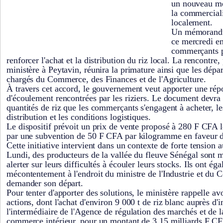
un nouveau mé
la commerciali
localement.
Un mémorandum
ce mercredi ent
commerçants p
renforcer l'achat et la distribution du riz local. La rencontre
ministère à Peytavin, réunira la primature ainsi que les dépa
chargés du Commerce, des Finances et de l'Agriculture.
À travers cet accord, le gouvernement veut apporter une répo
d'écoulement rencontrées par les riziers. Le document devra
quantités de riz que les commerçants s'engagent à acheter, l
distribution et les conditions logistiques.
Le dispositif prévoit un prix de vente proposé à 280 F CFA
par une subvention de 50 F CFA par kilogramme en faveur de
Cette initiative intervient dans un contexte de forte tension au
Lundi, des producteurs de la vallée du fleuve Sénégal sont 
alerter sur leurs difficultés à écouler leurs stocks. Ils ont é
mécontentement à l'endroit du ministre de l'Industrie et du 
demander son départ.
Pour tenter d'apporter des solutions, le ministère rappelle av
actions, dont l'achat d'environ 9 000 t de riz blanc auprès d'
l'intermédiaire de l'Agence de régulation des marchés et de l
commerce intérieur, pour un montant de 3,15 milliards F C