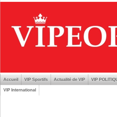
Accueil
VIP Sportifs
Actualité de VIP
VIP POLITI
VIP International