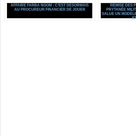
AFFAIRE FARBA NGOM : C’EST DÉSORMAIS
REMISE DES 
AU PROCUREUR FINANCIER DE JOUER
PRYTANÉE MILI
SALUE UN MODÈLE
ET