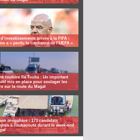
 d’investissements privés à la FIFA :
ino a « perdu la confiance de l’UEFA »
té routière Ila Touba : Un important
itif mis en place pour soulager les
s sur la route du Magal
ion irrégulière : 173 candidats
eptés à Toubacouta durant le week-end
gal