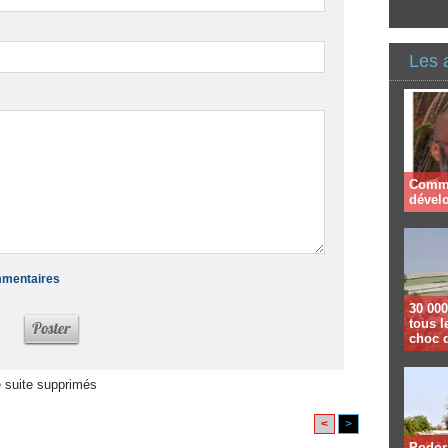
Les 
Comme
dével
ommentaires
30 000
tous l
choc 
 suite supprimés
<
>
Podor 