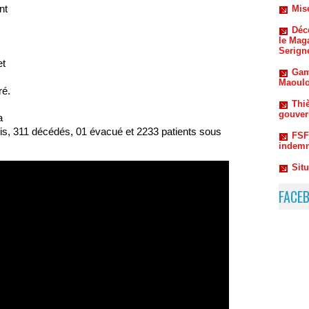
le Mag
nt
Serign
Gam
Maoulo
et
Thiè
gouvern
ré.
FSF
indemn
a
Sit
ris, 311 décédés, 01 évacué et 2233 patients sous
Une ha
FACE