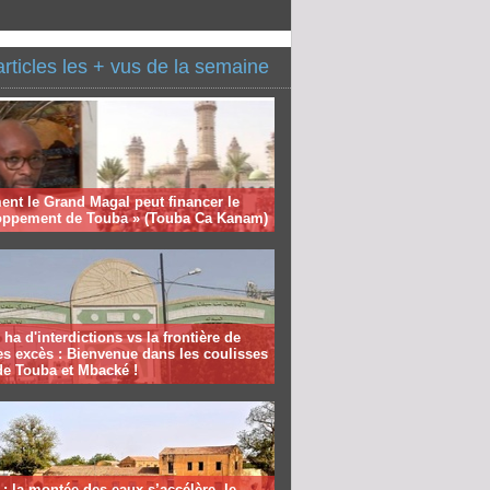
articles les + vus de la semaine
nt le Grand Magal peut financer le
oppement de Touba » (Touba Ca Kanam)
 ha d'interdictions vs la frontière de
es excès : Bienvenue dans les coulisses
de Touba et Mbacké !
: la montée des eaux s’accélère, le