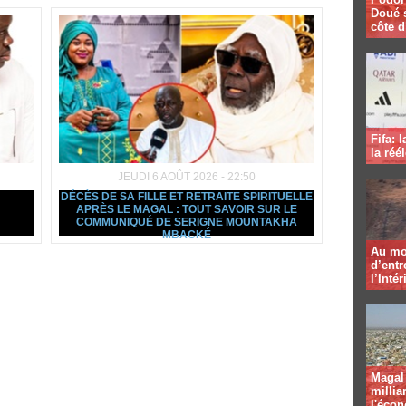
Doué 
côte d
Fifa: 
la réé
JEUDI 6 AOÛT 2026 - 22:50
DÉCÈS DE SA FILLE ET RETRAITE SPIRITUELLE
APRÈS LE MAGAL : TOUT SAVOIR SUR LE
COMMUNIQUÉ DE SERIGNE MOUNTAKHA
MBACKÉ
Au mo
d’entr
l’Intér
Magal 
millia
l'éco