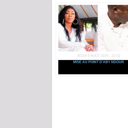
JEUDI 6 AOÛT 2026 - 22:52
MISE AU POINT D'ABY NDOUR