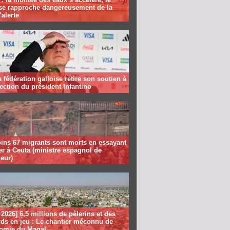
se rapproche dangereusement de la
’alerte
la fédération galloise retire son soutien à
lection du président Infantino
ins 67 migrants sont morts en essayant
er à Ceuta (ministre espagnol de
ieur)
2026] 6,5 millions de pèlerins et des
rds en jeu : Le chantier méconnu de
nomie du Magal