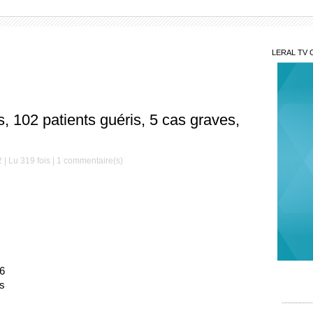
LERAL TV 
 102 patients guéris, 5 cas graves,
| Lu 319 fois |
1
commentaire(s)
6
Mis
ts
Décè