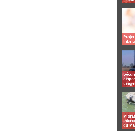
Projet
Infant
Sécuri
dispos
usager
Migrat
interc
du Ma