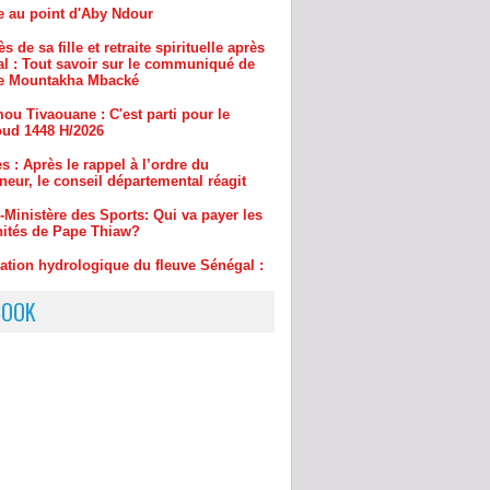
al : Tout savoir sur le communiqué de
e Mountakha Mbacké
ou Tivaouane : C'est parti pour le
ud 1448 H/2026
s : Après le rappel à l’ordre du
eur, le conseil départemental réagit
-Ministère des Sports: Qui va payer les
ités de Pape Thiaw?
uation hydrologique du fleuve Sénégal :
usse de 8 cm en 24 heures
BOOK