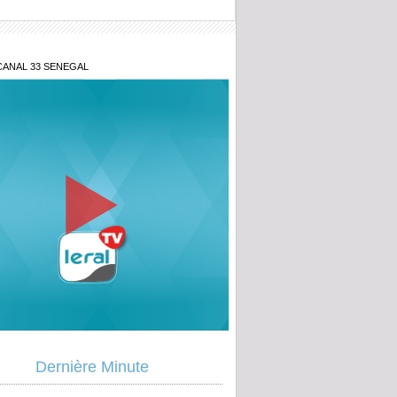
CANAL 33 SENEGAL
e au point d'Aby Ndour
Dernière Minute
s de sa fille et retraite spirituelle après