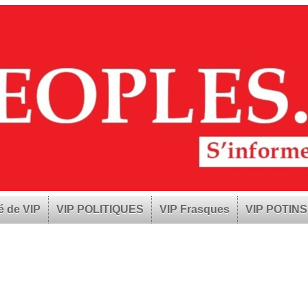
é de VIP
VIP POLITIQUES
VIP Frasques
VIP POTINS