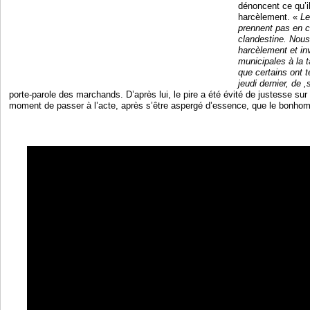
dénoncent ce qu’
harcèlement. «
Le
prennent pas en c
clandestine. Nous
harcèlement et inv
municipales à la 
que certains ont t
jeudi dernier, de ,
porte-parole des marchands. D’après lui, le pire a été évité de justesse sur
moment de passer à l’acte, après s’être aspergé d’essence, que le bonhom