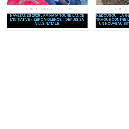
VENDREDI 7 AOÛT 2026 - 15:05
VENDREDI 7
NAVÉTANES 2026 : AMINATA TOURÉ LANCE
KÉDOUGOU : LA G
L'INITIATIVE « ZÉRO VIOLENCE » DEPUIS SA
TRAQUE CONTRE L
VILLE NATALE
UN NOUVEAU SI