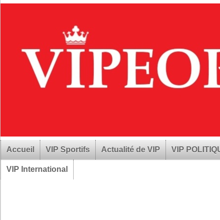
Accueil
VIP Sportifs
Actualité de VIP
VIP POLITI
VIP International