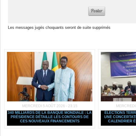
Les messages jugés choquants seront de suite supprimés
Dans la même rubrique :
MERCREDI 5 AOÛT 2026 - 23:15
MERCREDI 5
340 MILLIARDS DE LA BANQUE MONDIALE : LA
ÉLECTIONS TERRI
PRÉSIDENCE DÉTAILLE LES CONTOURS DE
UNE CONCERTATI
CES NOUVEAUX FINANCEMENTS
CALENDRIER 