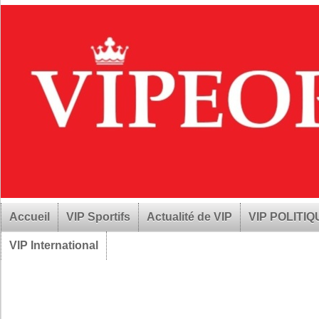
Accueil
VIP Sportifs
Actualité de VIP
VIP POLITI
VIP International