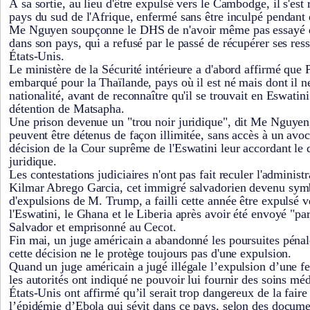
À sa sortie, au lieu d'être expulsé vers le Cambodge, il s'est 
pays du sud de l'Afrique, enfermé sans être inculpé pendant
Me Nguyen soupçonne le DHS de n'avoir même pas essayé d
dans son pays, qui a refusé par le passé de récupérer ses res
États-Unis.
Le ministère de la Sécurité intérieure a d'abord affirmé que
embarqué pour la Thaïlande, pays où il est né mais dont il ne
nationalité, avant de reconnaître qu'il se trouvait en Eswatini
détention de Matsapha.
Une prison devenue un "trou noir juridique", dit Me Nguyen,
peuvent être détenus de façon illimitée, sans accès à un avoc
décision de la Cour suprême de l'Eswatini leur accordant le d
juridique.
Les contestations judiciaires n'ont pas fait reculer l'administ
Kilmar Abrego Garcia, cet immigré salvadorien devenu symb
d'expulsions de M. Trump, a failli cette année être expulsé 
l'Eswatini, le Ghana et le Liberia après avoir été envoyé "par
Salvador et emprisonné au Cecot.
Fin mai, un juge américain a abandonné les poursuites pénal
cette décision ne le protège toujours pas d'une expulsion.
Quand un juge américain a jugé illégale l’expulsion d’une 
les autorités ont indiqué ne pouvoir lui fournir des soins mé
États-Unis ont affirmé qu’il serait trop dangereux de la faire
l’épidémie d’Ebola qui sévit dans ce pays, selon des docume