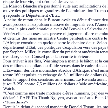
risque de leur vie, ont dénoncé des avocats.
La Maison Blanche n'a pas donné suite aux sollicitations de
œuvre des politiques migratoires de l’administration Trump e
a répondu le Département d'Etat.
À peine de retour dans le Bureau ovale en début d'année de
avait procédé à l'expulsion massive de migrants vers l'Améri
Le cas le plus emblématique avait été l'envoi au Salvador de
Vénézuéliens accusés sans preuve ni jugement d'être membr
et détenus des mois au sinistre Centre pénitentiaire contre le
L'Afrique constitue en quelque sorte le chapitre deux. Selon
département d'Etat, ces politiques d'expulsion vers des pays t
par Stephen Miller, le conseiller du président américain tenan
très dure, et son Conseil pour la sécurité intérieure.
Pour arriver à ses fins, Washington a manié le bâton et la ca
des millions de dollars ou d'aide versés dans le cadre des acc
L'Eswatini, dernière monarchie absolue d'Afrique, s’est ainsi
terme 160 expulsés en échange de 5,1 millions de dollars (4,
selon le rapport des sénateurs américains. Le Rwanda aurait 
jusqu’à 250 contre 7,5 millions de dollars d’aide américain
Watch.
"C’est comme une traite moderne d'êtres humains, par des voi
déclaré à l’AFP Tin Thanh Nguyen, avocat basé aux États-U
- "Bonne chance" -
Depuis le début du second mandat de Donald Trump, les moti