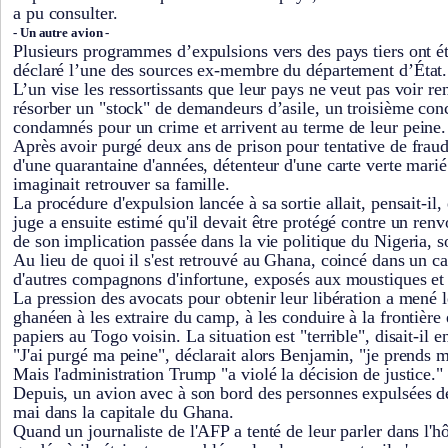
a pu consulter.
- Un autre avion -
Plusieurs programmes d’expulsions vers des pays tiers ont ét
déclaré l’une des sources ex-membre du département d’État.
L’un vise les ressortissants que leur pays ne veut pas voir ren
résorber un "stock" de demandeurs d’asile, un troisième con
condamnés pour un crime et arrivent au terme de leur peine.
Après avoir purgé deux ans de prison pour tentative de frau
d'une quarantaine d'années, détenteur d'une carte verte mari
imaginait retrouver sa famille.
La procédure d'expulsion lancée à sa sortie allait, pensait-il,
juge a ensuite estimé qu'il devait être protégé contre un ren
de son implication passée dans la vie politique du Nigeria, s
Au lieu de quoi il s'est retrouvé au Ghana, coincé dans un c
d'autres compagnons d'infortune, exposés aux moustiques et
La pression des avocats pour obtenir leur libération a mené
ghanéen à les extraire du camp, à les conduire à la frontière
papiers au Togo voisin. La situation est "terrible", disait-il 
"J'ai purgé ma peine", déclarait alors Benjamin, "je prends m
Mais l'administration Trump "a violé la décision de justice."
Depuis, un avion avec à son bord des personnes expulsées des
mai dans la capitale du Ghana.
Quand un journaliste de l'AFP a tenté de leur parler dans l'