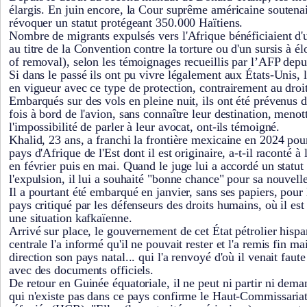
élargis. En juin encore, la Cour suprême américaine soutenai
révoquer un statut protégeant 350.000 Haïtiens.
Nombre de migrants expulsés vers l'Afrique bénéficiaient d'u
au titre de la Convention contre la torture ou d'un sursis à 
of removal), selon les témoignages recueillis par l’AFP depu
Si dans le passé ils ont pu vivre légalement aux États-Unis, l
en vigueur avec ce type de protection, contrairement au droit 
Embarqués sur des vols en pleine nuit, ils ont été prévenus 
fois à bord de l'avion, sans connaître leur destination, menot
l'impossibilité de parler à leur avocat, ont-ils témoigné.
Khalid, 23 ans, a franchi la frontière mexicaine en 2024 pour 
pays d'Afrique de l'Est dont il est originaire, a-t-il raconté à
en février puis en mai. Quand le juge lui a accordé un statut
l'expulsion, il lui a souhaité "bonne chance" pour sa nouvel
Il a pourtant été embarqué en janvier, sans ses papiers, pour
pays critiqué par les défenseurs des droits humains, où il es
une situation kafkaïenne.
Arrivé sur place, le gouvernement de cet État pétrolier his
centrale l'a informé qu'il ne pouvait rester et l'a remis fin m
direction son pays natal... qui l'a renvoyé d'où il venait faute
avec des documents officiels.
De retour en Guinée équatoriale, il ne peut ni partir ni deman
qui n'existe pas dans ce pays confirme le Haut-Commissaria