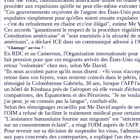
Pour Me Yoon, l'administration américaine utilise en réalité 
procéder aux expulsions qu'elle ne peut elle-même exécuter 
"Ces gouvernements reçoivent de l'argent des États-Unis pou
expulsées simplement pour qu'elles soient ensuite expulsées 
- c'est du refoulement en chaîne et c'est illégal", estime Me 
Ces accords "garantissent le respect de la procédure régulièr
Constitution américaine" et "sont essentiels à la sécurité de 
américain", a déclaré ICE dans un communiqué adressé à l'
- "Chantage" au visa ? -
En RDC et au Cameroun, l'Organisation internationale pour
fait pression pour que ces migrants arrivés des États-Unis 
retour "volontaire" chez eux, selon Me David.
"Ils nous acculent parce qu'ils nous disent : +Si vous n'acc
retour dans vos foyers, vous resterez coincés dans le pétrin,
témoigné la Colombienne Gabriela, 30 ans, lorsque l'AFP l'a
un hôtel de Kinshasa près de l'aéroport où elle venait d'écho
compatriotes, des Équatoriens et des Péruviens. "Je ne voula
j'ai peur, je ne connais pas la langue", confiait-elle.
Selon des témoignages recueillis par Me David auprès de se
l'OIM a refusé de faciliter le traitement médical pour certain
"L'assistance humanitaire fournie aux migrants" est "strictem
sur un consentement éclairé", a réagi l'OIM auprès de l'AFP.
Pour revenir sur sa décision de suspendre les visas, l'admin
aux pays concernés des contreparties, a expliqué l'un des ex