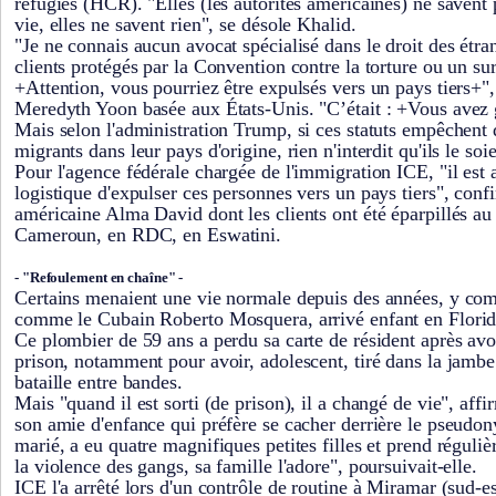
réfugiés (HCR). "Elles (les autorités américaines) ne saven
vie, elles ne savent rien", se désole Khalid.
"Je ne connais aucun avocat spécialisé dans le droit des étran
clients protégés par la Convention contre la torture ou un su
+Attention, vous pourriez être expulsés vers un pays tiers+",
Meredyth Yoon basée aux États-Unis. "C’était : +Vous avez
Mais selon l'administration Trump, si ces statuts empêchent
migrants dans leur pays d'origine, rien n'interdit qu'ils le so
Pour l'agence fédérale chargée de l'immigration ICE, "il est 
logistique d'expulser ces personnes vers un pays tiers", conf
américaine Alma David dont les clients ont été éparpillés a
Cameroun, en RDC, en Eswatini.
- "Refoulement en chaîne" -
Certains menaient une vie normale depuis des années, y comp
comme le Cubain Roberto Mosquera, arrivé enfant en Florid
Ce plombier de 59 ans a perdu sa carte de résident après av
prison, notamment pour avoir, adolescent, tiré dans la jamb
bataille entre bandes.
Mais "quand il est sorti (de prison), il a changé de vie", aff
son amie d'enfance qui préfère se cacher derrière le pseudon
marié, a eu quatre magnifiques petites filles et prend réguli
la violence des gangs, sa famille l'adore", poursuivait-elle.
ICE l'a arrêté lors d'un contrôle de routine à Miramar (sud-es