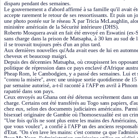
disparu pendant des semaines.
Le gouvernement a d'abord affirmé à sa famille qu'il avait é
accepte rarement le retour de ses ressortissants. Et puis un j
une photo postée sur le réseau X par Tricia McLaughlin, alo
ministère américain de la Sécurité intérieure (DHS).
Roberto Mosquera avait en fait été envoyé en Eswatini (ex-S
sans charge dans la prison de Matsapha, à 30 km au sud de 
il se trouvait toujours près d'un an plus tard.
Aux dernières nouvelles qu'Ada avait eues de lui en automne,
cheveux et beaucoup maigri.
Depuis des décennies Matsapha, où croupissent les opposants
politique de répression dans ce pays enclavé d'Afrique austra
Pheap Rom, le Cambodgien, y a passé des semaines. Lui et s
"connu la misère", avec une unique sortie quotidienne de 15
par semaine autorisé, a-t-il raconté à l'AFP en avril à Phnom
rapatrié dans son pays.
Ceux envoyés au Ghana ont été détenus secrètement dans un
charge. Certains ont été transférés au Togo sans papiers, d'a
chez eux, selon des documents judiciaires américains. Parm
bisexuel originaire de Gambie où l'homosexualité est un cri
"Une fois qu'ils ne sont plus entre les mains des Américains
que vous voulez", a confié à l'AFP un des anciens responsa
d'Etat. "On s'en lave les mains: c'est comme ça que l'administ