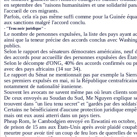
en septembre des "raisons humanitaires et une solidarité pan
l'accueil de ces migrants.
Parfois, cela n'a pas même suffi comme pour la Guinée équa
aux sanctions malgré l'accord conclu.
- "Trou noir juridique" -
Le nombre de personnes expulsées, la liste des pays ayant acc
ainsi que la teneur précise des accords conclus avec Washing
publics.
Selon le rapport des sénateurs démocrates américains, neuf 
des accords pour accueillir des personnes expulsées des État
Selon le décompte d'ONG, 40% des accords confirmés ou pr
avec des pays africains (14 sur 34).
Le rapport du Sénat ne mentionnait pas par exemple la Sierra
ses premiers expulsés en mai, ni la République centrafricaine
notamment de nationalité iranienne.
Souvent les avocats ne savent même pas où leurs clients son
De ceux envoyés au Soudan du Sud, Me Nguyen explique seu
trouvent dans "un lieu tenu secret" et "gardés par des soldats
Certains ne bénéficiaient d'aucune protection juridique empê
mais ont eux aussi atterri dans un pays tiers.
Pheap Rom, le Cambodgien envoyé en Eswatini en octobre, 
de prison de 15 ans aux États-Unis après avoir plaidé coupab
meurtre pour avoir tiré un coup de feu lors de querelles de v