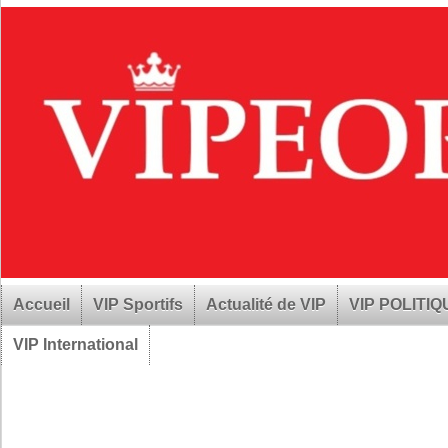
Accueil
VIP Sportifs
Actualité de VIP
VIP POLITI
VIP International