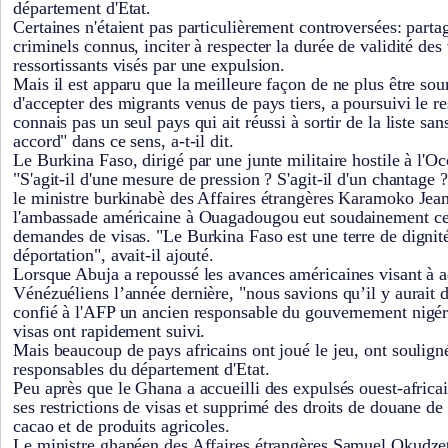
département d'Etat.
Certaines n'étaient pas particulièrement controversées: parta
criminels connus, inciter à respecter la durée de validité des 
ressortissants visés par une expulsion.
Mais il est apparu que la meilleure façon de ne plus être sou
d'accepter des migrants venus de pays tiers, a poursuivi le r
connais pas un seul pays qui ait réussi à sortir de la liste sa
accord" dans ce sens, a-t-il dit.
Le Burkina Faso, dirigé par une junte militaire hostile à l'Oc
"S'agit-il d'une mesure de pression ? S'agit-il d'un chantage 
le ministre burkinabè des Affaires étrangères Karamoko Jea
l'ambassade américaine à Ouagadougou eut soudainement cess
demandes de visas. "Le Burkina Faso est une terre de dignité 
déportation", avait-il ajouté.
Lorsque Abuja a repoussé les avances américaines visant à ac
Vénézuéliens l’année dernière, "nous savions qu’il y aurait 
confié à l'AFP un ancien responsable du gouvernement nigéri
visas ont rapidement suivi.
Mais beaucoup de pays africains ont joué le jeu, ont soulign
responsables du département d'Etat.
Peu après que le Ghana a accueilli des expulsés ouest-africa
ses restrictions de visas et supprimé des droits de douane de
cacao et de produits agricoles.
Le ministre ghanéen des Affaires étrangères Samuel Okudz