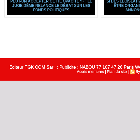
PEUT-ON ACCEPTER CETTE OPACITÉ ?» : LE
SI DES LÉGISLAT
JUGE DÈME RELANCE LE DÉBAT SUR LES
ÊTRE ORGANI
FONDS POLITIQUES
ANNON
Editeur TGK COM Sarl. : Publicité : NABOU 77 107 47 26 Paris
Accès membres
|
Plan du site
|
Sy