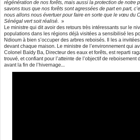
régénération de nos forêts, mais aussi la protection de notre p
savons tous que nos forêts sont agressées de part en part, c’e
nous allons nous évertuer pour faire en sorte que le vœu du Ch
Sénégal vert soit réalisé.
»
Le ministre qui dit avoir des retours très intéressants sur le n
populations dans les régions déjà visitées a sensibilisé les 
Ndioum à bien s’occuper des arbres reboisés. Il les a invitées
devant chaque maison. Le ministre de l’environnement qui ava
Colonel Baïdy Ba, Directeur des eaux et forêts, est reparti ra
trouvé, et confiant pour l’atteinte de l’objectif de reboisement
avant la fin de l’hivernage...