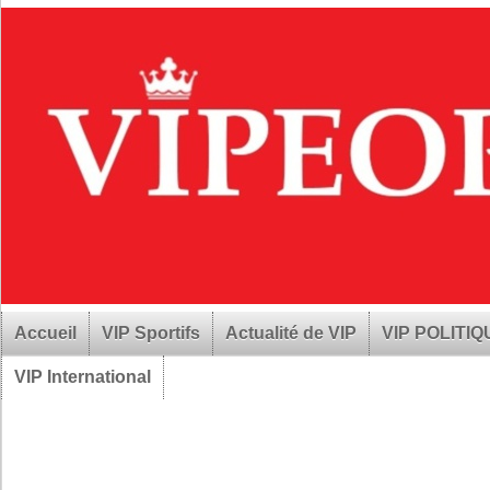
Accueil
VIP Sportifs
Actualité de VIP
VIP POLITI
VIP International