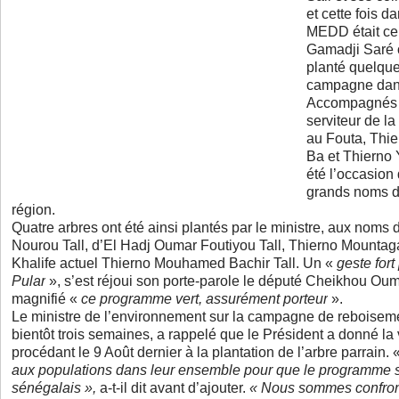
et cette fois d
MEDD était ce
Gamadji Saré 
planté quelque
campagne dan
Accompagnés d
serviteur de 
au Fouta, Thi
Ba et Thierno 
été l’occasio
grands noms de
région.
Quatre arbres ont été ainsi plantés par le ministre, aux nom
Nourou Tall, d’El Hadj Oumar Foutiyou Tall, Thierno Mountaga
Khalife actuel Thierno Mouhamed Bachir Tall. Un «
geste for
Pular
», s’est réjoui son porte-parole le député Cheikhou Oum
magnifié «
ce programme vert, assurément porteur
».
Le ministre de l’environnement sur la campagne de reboise
bientôt trois semaines, a rappelé que le Président a donné la 
procédant le 9 Août dernier à la plantation de l’arbre parrain. 
aux populations dans leur ensemble pour que le programme so
sénégalais »,
a-t-il dit avant d’ajouter.
« Nous sommes confront