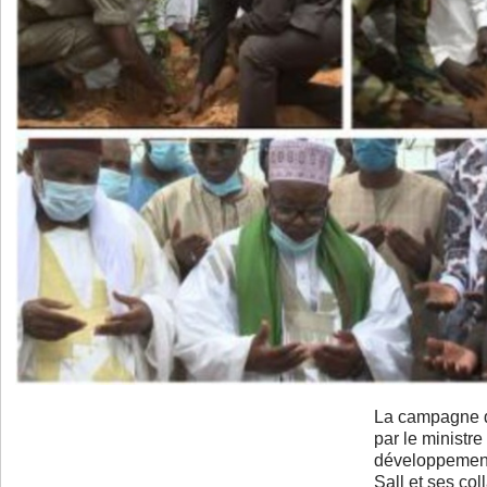
La campagne 
par le ministr
développement
Sall et ses col