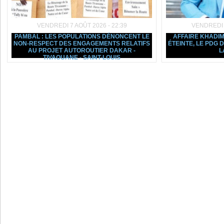
VENDREDI 7 AOÛT 2026 - 22:39
VENDREDI 7
PAMBAL : LES POPULATIONS DÉNONCENT LE
AFFAIRE KHADIM
NON-RESPECT DES ENGAGEMENTS RELATIFS
ÉTEINTE, LE PDG
AU PROJET AUTOROUTIER DAKAR -
L
TIVAOUANE - SAINT-LOUIS