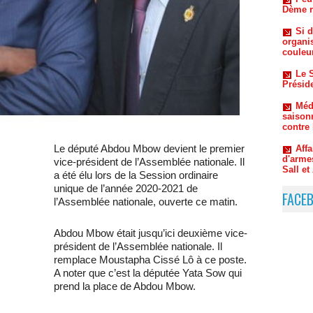
organi
couleu
Le S
Préside
Méde
saison
contre
Aff
d'arme
Sall e
Le député Abdou Mbow devient le premier
Oum
vice-président de l’Assemblée nationale. Il
l’ombr
Macky 
a été élu lors de la Session ordinaire
unique de l’année 2020-2021 de
FACE
l’Assemblée nationale, ouverte ce matin.
Abdou Mbow était jusqu’ici deuxième vice-
président de l’Assemblée nationale. Il
remplace Moustapha Cissé Lô à ce poste.
A noter que c’est la députée Yata Sow qui
prend la place de Abdou Mbow.