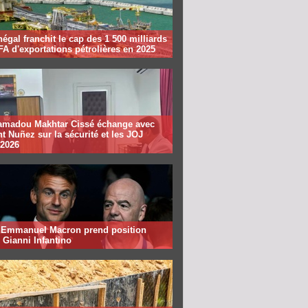
égal franchit le cap des 1 500 milliards
A d'exportations pétrolières en 2025
madou Makhtar Cissé échange avec
t Nuñez sur la sécurité et les JOJ
 2026
: Emmanuel Macron prend position
 Gianni Infantino