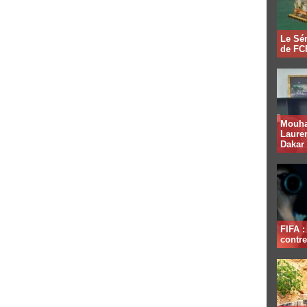
Le Sén
de FCF
Mouha
Lauren
Dakar
FIFA 
contre