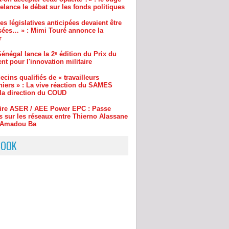
sées… » : Mimi Touré annonce la
r
énégal lance la 2ᵉ édition du Prix du
nt pour l'innovation militaire
cins qualifiés de « travailleurs
niers » : La vive réaction du SAMES
 la direction du COUD
aire ASER / AEE Power EPC : Passe
s sur les réseaux entre Thierno Alassane
t Amadou Ba
ar Demba Bâ : cinq choses à savoir sur
e des Présidents Abdoulaye Wade et
Sall
BOOK