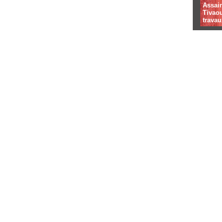
Assai
Tivaou
travau