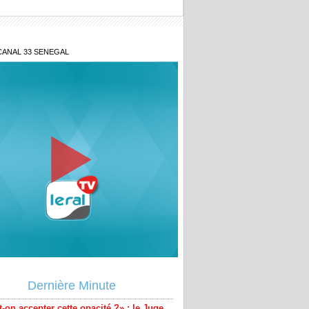
CANAL 33 SENEGAL
-on accepter cette opacité ?» : le Juge
lance le débat sur les fonds politiques
Dernière Minute
es législatives anticipées devaient être