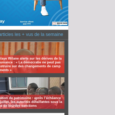
articles les + vus de la semaine
aye Wilane alerte sur les dérives de la
humance : « La démocratie ne peut pas
nstruire sur des changements de camp
nents »
ation de patrimoine : après l’échéance
juillet, les autorités défaillantes sous la
e de lourdes sanctions