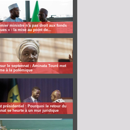
mier ministre n'a pas droit aux fonds
ques » : la mise au point de...
sur le septennat : Aminata Touré met
rme à la polémique
 présidentiel : Pourquoi le retour du
nat se heurte à un mur juridique