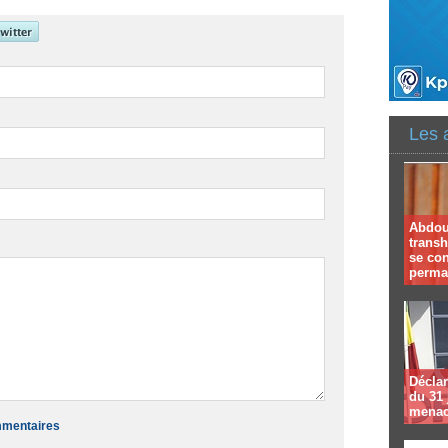
Les 
Abdoul
trans
se co
perma
Déclar
du 31 
menac
ommentaires