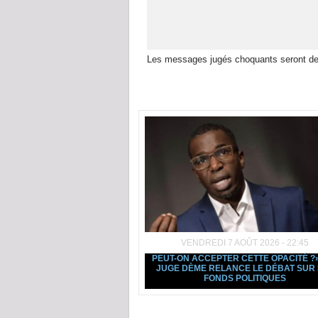
Les messages jugés choquants seront de
Dans la même rubrique :
VENDREDI 7 AOÛT 2026 - 22:45
PEUT-ON ACCEPTER CETTE OPACITÉ ?» 
JUGE DÈME RELANCE LE DÉBAT SUR 
FONDS POLITIQUES