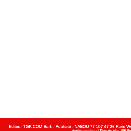
Editeur TGK COM Sarl. : Publicité : NABOU 77 107 47 26 Paris
Accès membres
|
Plan du site
|
Sy