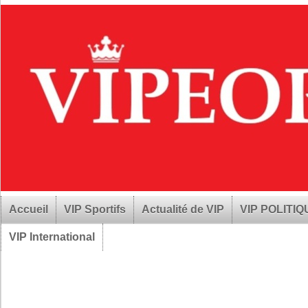
Accueil
VIP Sportifs
Actualité de VIP
VIP POLITI
VIP International