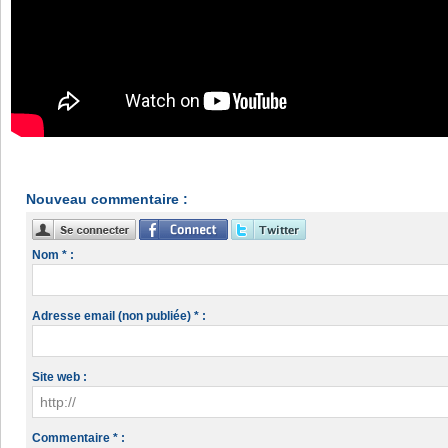
Nouveau commentaire :
Nom * :
Adresse email (non publiée) * :
Site web :
Commentaire * :