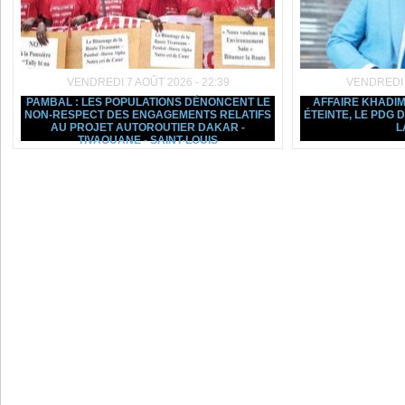
VENDREDI 7 AOÛT 2026 - 22:39
VENDREDI 7
PAMBAL : LES POPULATIONS DÉNONCENT LE
AFFAIRE KHADIM
NON-RESPECT DES ENGAGEMENTS RELATIFS
ÉTEINTE, LE PDG
AU PROJET AUTOROUTIER DAKAR -
L
TIVAOUANE - SAINT-LOUIS