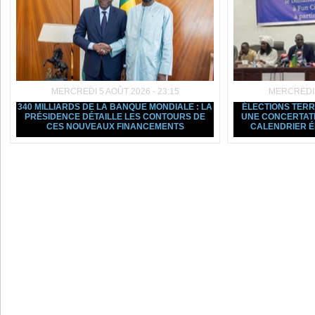
MERCREDI 5 AOÛT 2026 - 23:15
MERCREDI 5
340 MILLIARDS DE LA BANQUE MONDIALE : LA
ÉLECTIONS TERRI
PRÉSIDENCE DÉTAILLE LES CONTOURS DE
UNE CONCERTATI
CES NOUVEAUX FINANCEMENTS
CALENDRIER 