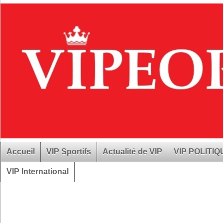
Accueil
VIP Sportifs
Actualité de VIP
VIP POLITI
VIP International