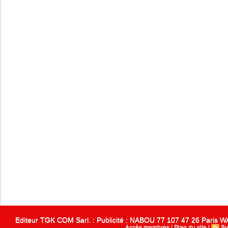
Editeur TGK COM Sarl. : Publicité : NABOU 77 107 47 26 Paris
Accès membres
|
Plan du site
|
Sy