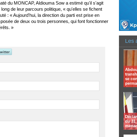
akhaté du MONCAP, Aldiouma Sow a estimé qu'il s'agit
ong de leur parcours politique, « qu'elles se fichent
té : « Aujourd'hui, la direction du parti est prise en
osée de deux ou trois personnes, qui font fonctionner
érêts. »
Les 
Abdoul
trans
se co
perma
Déclar
du 31 
menac