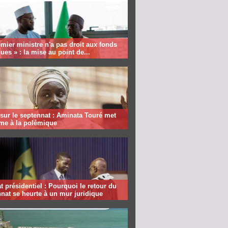
mier ministre n'a pas droit aux fonds
ques » : la mise au point de...
sur le septennat : Aminata Touré met
rme à la polémique
 présidentiel : Pourquoi le retour du
nat se heurte à un mur juridique