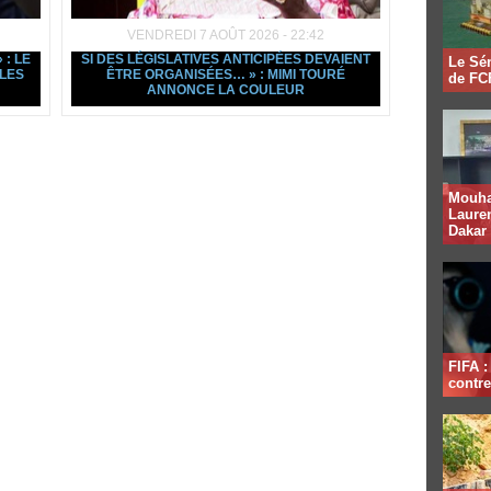
VENDREDI 7 AOÛT 2026 - 22:42
: LE
SI DES LÉGISLATIVES ANTICIPÉES DEVAIENT
Le Sén
LES
ÊTRE ORGANISÉES… » : MIMI TOURÉ
de FCF
ANNONCE LA COULEUR
Mouha
Lauren
Dakar
FIFA 
contre