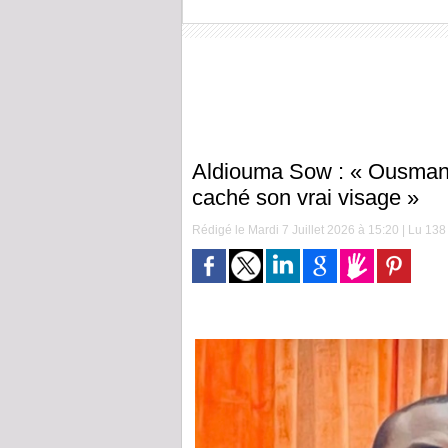
Aldiouma Sow : « Ousmane 
caché son vrai visage »
Rédigé le Mardi 7 Juillet 2026 à 15:20 | Lu 138 