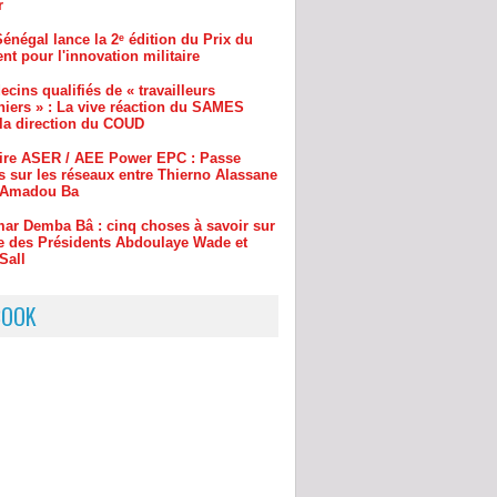
cins qualifiés de « travailleurs
niers » : La vive réaction du SAMES
 la direction du COUD
aire ASER / AEE Power EPC : Passe
s sur les réseaux entre Thierno Alassane
t Amadou Ba
ar Demba Bâ : cinq choses à savoir sur
e des Présidents Abdoulaye Wade et
Sall
BOOK