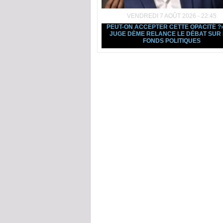
VENDREDI 7 AOÛT 2026 - 22:45
PEUT-ON ACCEPTER CETTE OPACITÉ ?» 
JUGE DÈME RELANCE LE DÉBAT SUR 
FONDS POLITIQUES