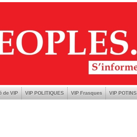
é de VIP
VIP POLITIQUES
VIP Frasques
VIP POTINS