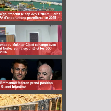
égal franchit le cap des 1 500 milliards
A d'exportations pétrolières en 2025
madou Makhtar Cissé échange avec
t Nuñez sur la sécurité et les JOJ
 2026
: Emmanuel Macron prend position
 Gianni Infantino