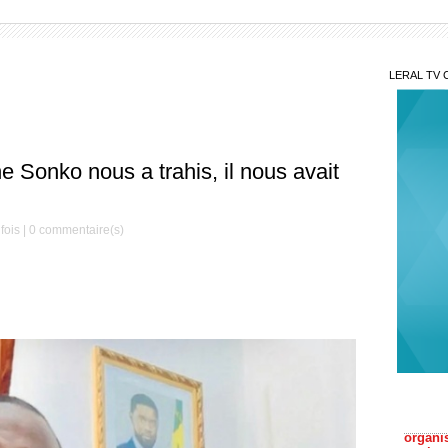
LERAL TV 
Sonko nous a trahis, il nous avait
fois |
0
commentaire(s)
Peut
Dème re
Si d
organi
couleu
Le S
Préside