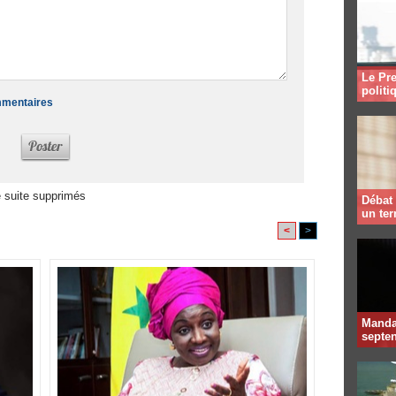
Le Pre
politi
ommentaires
 suite supprimés
Débat 
un te
<
>
Mandat
septen