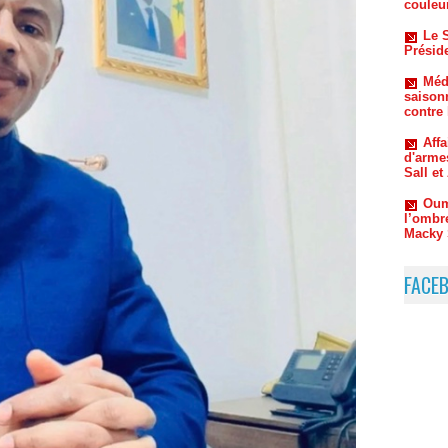
Méde
saison
contre
Aff
d'arme
Sall e
Oum
l’ombr
Macky 
FACE