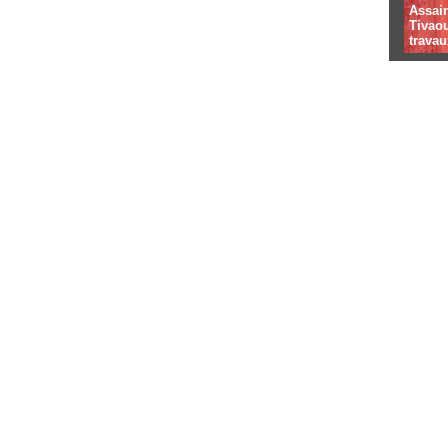
Assai
Tivaou
travau