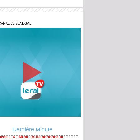
CANAL 33 SENEGAL
-on accepter cette opacité ?» : le Juge
lance le débat sur les fonds politiques
es législatives anticipées devaient être
sées… » : Mimi Touré annonce la
r
Dernière Minute
énégal lance la 2ᵉ édition du Prix du
nt pour l'innovation militaire