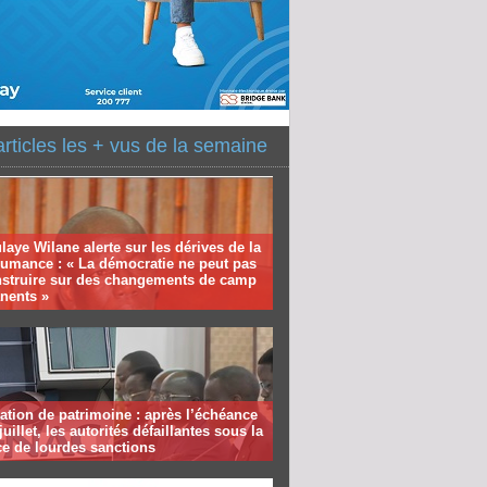
articles les + vus de la semaine
aye Wilane alerte sur les dérives de la
humance : « La démocratie ne peut pas
nstruire sur des changements de camp
nents »
ation de patrimoine : après l’échéance
juillet, les autorités défaillantes sous la
e de lourdes sanctions