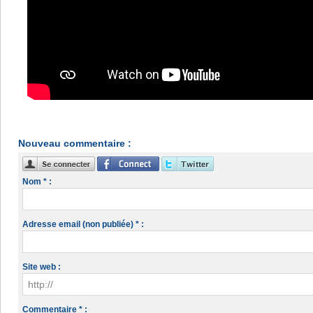
Nouveau commentaire :
Nom * :
Adresse email (non publiée) * :
Site web :
Commentaire * :