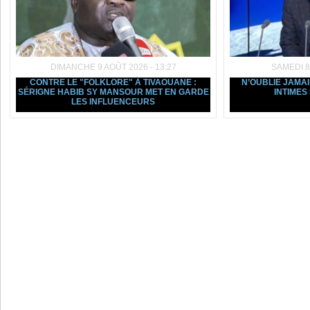
DIMANCHE 9 AOÛT 2026 - 13:27
SAMEDI 8
CONTRE LE "FOLKLORE" À TIVAOUANE :
N’OUBLIE JAMAIS
SÉRIGNE HABIB SY MANSOUR MET EN GARDE
INTIMES
LES INFLUENCEURS