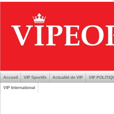
Accueil
VIP Sportifs
Actualité de VIP
VIP POLITI
VIP International