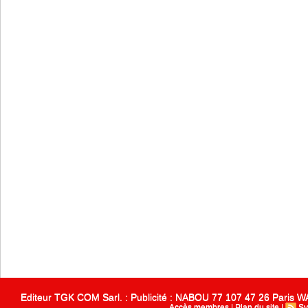
Editeur TGK COM Sarl. : Publicité : NABOU 77 107 47 26 Paris
Accès membres
|
Plan du site
|
Sy