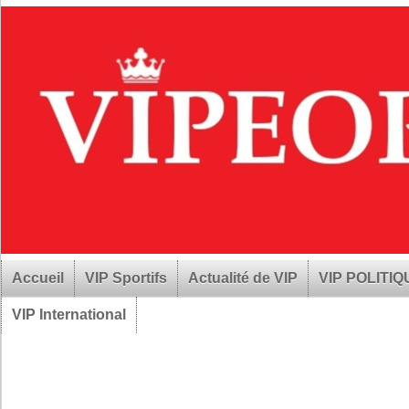
Accueil
VIP Sportifs
Actualité de VIP
VIP POLITI
VIP International