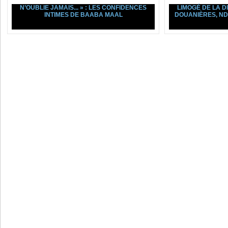
N’OUBLIE JAMAIS... » : LES CONFIDENCES
LIMOGÉ DE LA D
INTIMES DE BAABA MAAL
DOUANIÈRES, ND