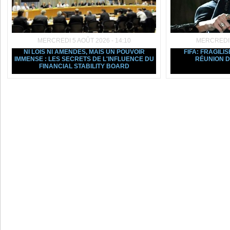
MERCREDI 5 AOÛT 2026 - 14:10
MERCREDI 5
NI LOIS NI AMENDES, MAIS UN POUVOIR
FIFA: FRAGILIS
IMMENSE : LES SECRETS DE L'INFLUENCE DU
RÉUNION D
FINANCIAL STABILITY BOARD