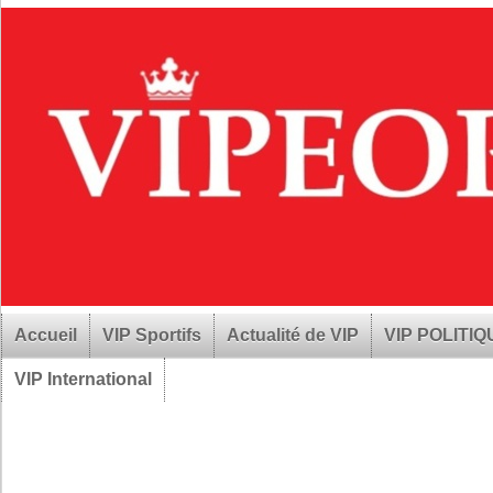
Accueil
VIP Sportifs
Actualité de VIP
VIP POLITI
VIP International