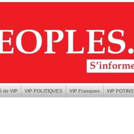
é de VIP
VIP POLITIQUES
VIP Frasques
VIP POTINS