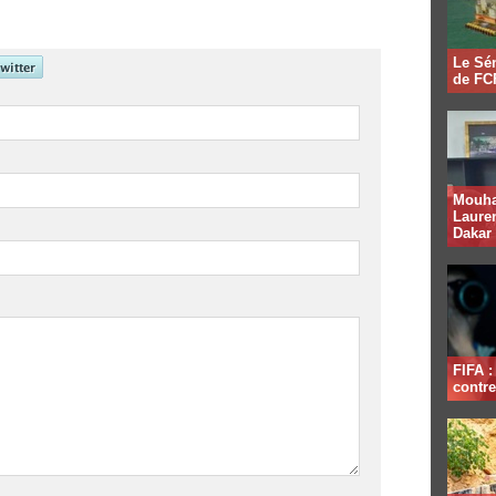
Le Sén
de FCF
Mouha
Lauren
Dakar
FIFA 
contre