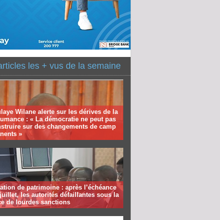
articles les + vus de la semaine
aye Wilane alerte sur les dérives de la
humance : « La démocratie ne peut pas
nstruire sur des changements de camp
nents »
ation de patrimoine : après l’échéance
juillet, les autorités défaillantes sous la
e de lourdes sanctions