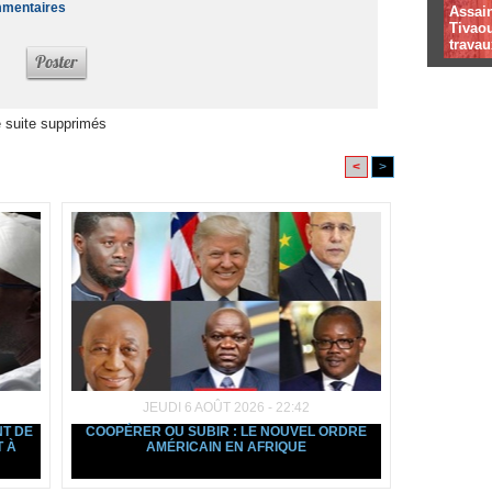
ommentaires
Assai
Tivaou
travau
 suite supprimés
<
>
JEUDI 6 AOÛT 2026 - 22:42
NT DE
COOPÉRER OU SUBIR : LE NOUVEL ORDRE
T À
AMÉRICAIN EN AFRIQUE