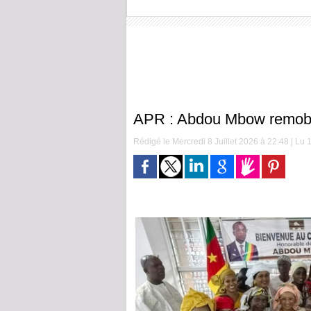
APR : Abdou Mbow remobil
Rédigé le Mercredi 8 Juillet 2026 à 22:48 | Lu 1