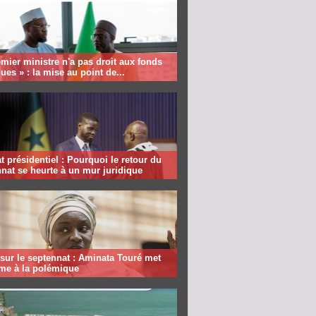
mier ministre n'a pas droit aux fonds
ques » : la mise au point de...
 présidentiel : Pourquoi le retour du
nat se heurte à un mur juridique
sur le septennat : Aminata Touré met
rme à la polémique