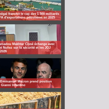
égal franchit le cap des 1 500 milliards
A d'exportations pétrolières en 2025
madou Makhtar Cissé échange avec
t Nuñez sur la sécurité et les JOJ
 2026
: Emmanuel Macron prend position
 Gianni Infantino