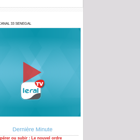
CANAL 33 SENEGAL
 sénégalo-mauritanien : Le point de
 sur un projet qui tenait à cœur à
pérer ou subir : Le nouvel ordre
ain en Afrique
Dernière Minute
y Teuw Niane: « le Sénégal que nous
 est une éthique de la relation humaine»