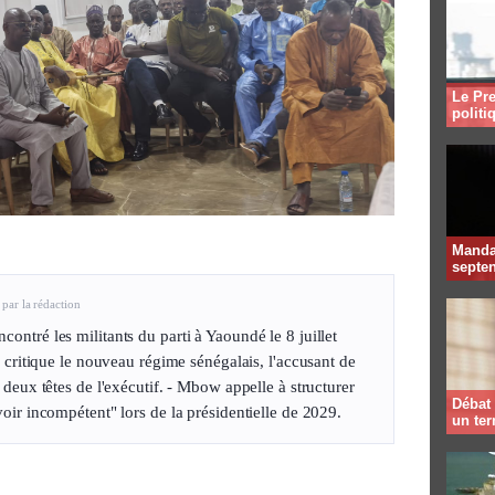
Le Pre
politi
Mandat
septen
 par la rédaction
ntré les militants du parti à Yaoundé le 8 juillet
l critique le nouveau régime sénégalais, l'accusant de
 deux têtes de l'exécutif. - Mbow appelle à structurer
Débat 
oir incompétent" lors de la présidentielle de 2029.
un te