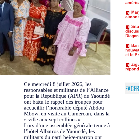
Sit
discus
Diagan
Ban
nouvea
et le P
Zigu
répond
Ce mercredi 8 juillet 2026, les
FACE
responsables et militants de l’Alliance
pour la République (APR) de Yaoundé
ont battu le rappel des troupes pour
accueillir l’honorable député Abdou
Mbow, en visite au Cameroun, dans la
« ville aux sept collines ».
Lors d’une assemblée générale tenue à
l’hôtel Albatros de Yaoundé, les
militants du parti beige-marron ont