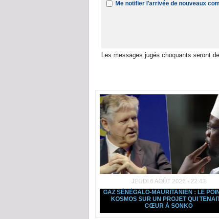
Me notifier l'arrivée de nouveaux c
Les messages jugés choquants seront de
Dans la même rubrique :
JEUDI 6 AOÛT 2026 - 22:43
GAZ SÉNÉGALO-MAURITANIEN : LE POI
KOSMOS SUR UN PROJET QUI TENAI
CŒUR À SONKO