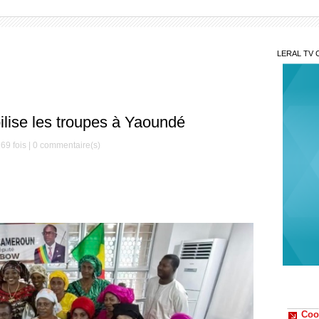
LERAL TV 
ise les troupes à Yaoundé
69 fois |
0
commentaire(s)
Gaz
Kosmos
Sonko
Coo
améric
Mar
aimons