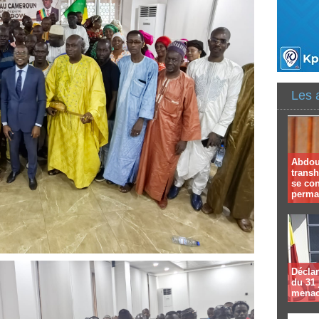
Les 
Abdoul
trans
se co
perma
Déclar
du 31 
menac