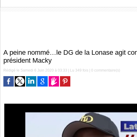
A peine nommé…le DG de la Lonase agit contr
président Macky
Rédigé le Samedi 6 Juin 2020 à 03:33 | Lu 349 fois |
0
commentaire(s)