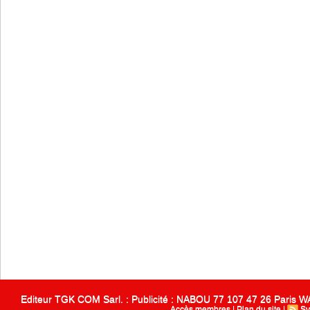
Editeur TGK COM Sarl. : Publicité : NABOU 77 107 47 26 Paris
Accès membres
|
Plan du site
|
Sy