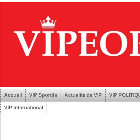
Accueil
VIP Sportifs
Actualité de VIP
VIP POLITI
VIP International