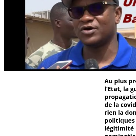
Au plus p
l’Etat, la 
propagati
de la covi
rien la d
politiques 
légitimité