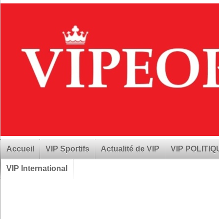
Accueil
VIP Sportifs
Actualité de VIP
VIP POLITI
VIP International