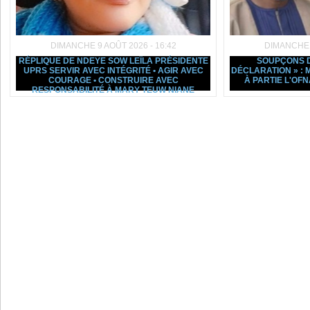
DIMANCHE 9 AOÛT 2026 - 16:42
DIMANCHE 9
RÉPLIQUE DE NDEYE SOW LEÏLA PRÉSIDENTE
SOUPÇONS D
UPRS SERVIR AVEC INTÉGRITÉ • AGIR AVEC
DÉCLARATION » :
COURAGE • CONSTRUIRE AVEC
À PARTIE L'OF
RESPONSABILITÉ À MARY TEUW NIANE