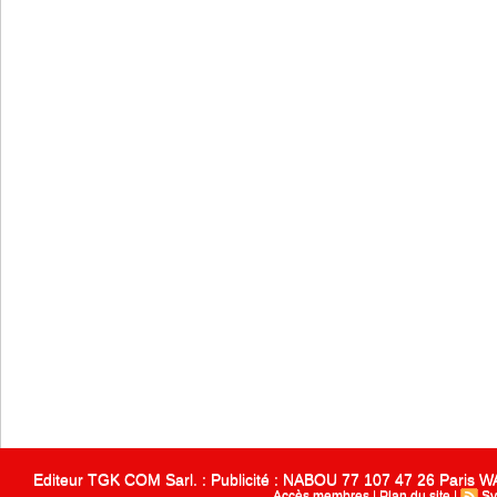
Editeur TGK COM Sarl. : Publicité : NABOU 77 107 47 26 Paris
Accès membres
|
Plan du site
|
Sy