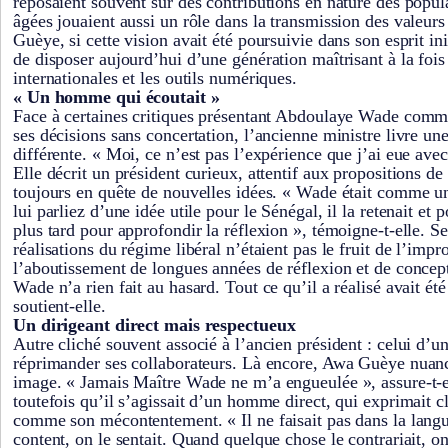
reposaient souvent sur des contributions en nature des popul
âgées jouaient aussi un rôle dans la transmission des valeurs
Guèye, si cette vision avait été poursuivie dans son esprit ini
de disposer aujourd’hui d’une génération maîtrisant à la fois
internationales et les outils numériques.
« Un homme qui écoutait »
Face à certaines critiques présentant Abdoulaye Wade comm
ses décisions sans concertation, l’ancienne ministre livre un
différente. « Moi, ce n’est pas l’expérience que j’ai eue avec 
Elle décrit un président curieux, attentif aux propositions de 
toujours en quête de nouvelles idées. « Wade était comme 
lui parliez d’une idée utile pour le Sénégal, il la retenait et 
plus tard pour approfondir la réflexion », témoigne-t-elle. Se
réalisations du régime libéral n’étaient pas le fruit de l’impr
l’aboutissement de longues années de réflexion et de concep
Wade n’a rien fait au hasard. Tout ce qu’il a réalisé avait été
soutient-elle.
Un dirigeant direct mais respectueux
Autre cliché souvent associé à l’ancien président : celui d’u
réprimander ses collaborateurs. Là encore, Awa Guèye nuanc
image. « Jamais Maître Wade ne m’a engueulée », assure-t-el
toutefois qu’il s’agissait d’un homme direct, qui exprimait c
comme son mécontentement. « Il ne faisait pas dans la langue
content, on le sentait. Quand quelque chose le contrariait, on