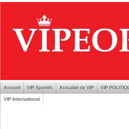
Accueil
VIP Sportifs
Actualité de VIP
VIP POLITI
VIP International