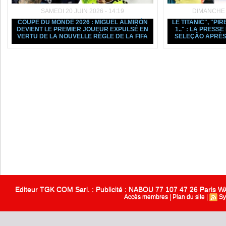
SAMEDI 20 JUIN 2026 - 14:19
DIMANCHE 1
COUPE DU MONDE 2026 : MIGUEL ALMIRÓN
LE TITANIC", "PIR
DEVIENT LE PREMIER JOUEUR EXPULSÉ EN
1.." : LA PRESS
VERTU DE LA NOUVELLE RÈGLE DE LA FIFA
SELEÇÃO APRÈS
Editeur TGK COM Sarl. : Publicité : NABOU 77 107 47 26 Paris
Accès membres
|
Plan du site
|
Sy