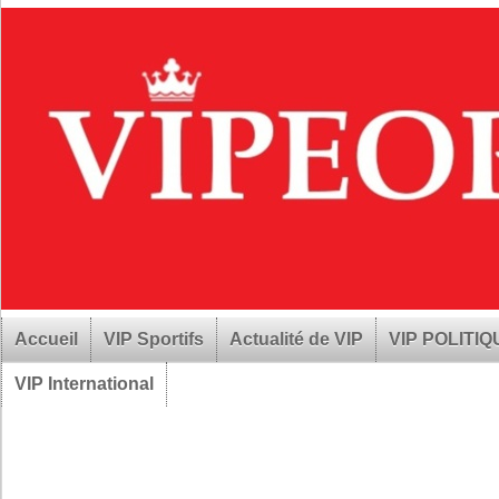
Accueil
VIP Sportifs
Actualité de VIP
VIP POLITI
VIP International