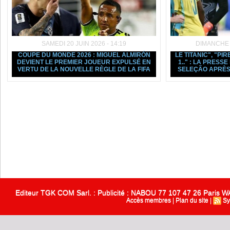
SAMEDI 20 JUIN 2026 - 14:19
DIMANCHE 1
COUPE DU MONDE 2026 : MIGUEL ALMIRÓN
LE TITANIC", "PIR
DEVIENT LE PREMIER JOUEUR EXPULSÉ EN
1.." : LA PRESS
VERTU DE LA NOUVELLE RÈGLE DE LA FIFA
SELEÇÃO APRÈS
Editeur TGK COM Sarl. : Publicité : NABOU 77 107 47 26 Paris
Accès membres
|
Plan du site
|
Sy