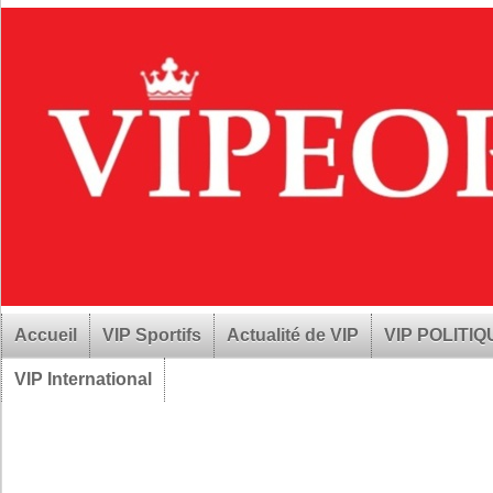
Accueil
VIP Sportifs
Actualité de VIP
VIP POLITI
VIP International