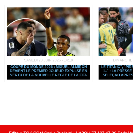
SAMEDI 20 JUIN 2026 - 14:19
DIMANCHE 1
COUPE DU MONDE 2026 : MIGUEL ALMIRÓN
LE TITANIC", "PIR
DEVIENT LE PREMIER JOUEUR EXPULSÉ EN
1.." : LA PRESS
VERTU DE LA NOUVELLE RÈGLE DE LA FIFA
SELEÇÃO APRÈS