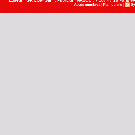
Editeur TGK COM Sarl. : Publicité : NABOU 77 107 47 26 Paris
Accès membres
|
Plan du site
|
Sy