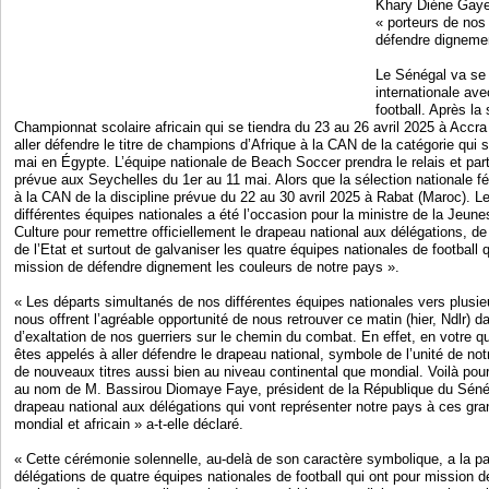
Khary Diéne Gaye 
« porteurs de nos
défendre dignemen
Le Sénégal va se 
internationale ave
football. Après la
Championnat scolaire africain qui se tiendra du 23 au 26 avril 2025 à Accra
aller défendre le titre de champions d’Afrique à la CAN de la catégorie qui 
mai en Égypte. L’équipe nationale de Beach Soccer prendra le relais et pa
prévue aux Seychelles du 1er au 11 mai. Alors que la sélection nationale f
à la CAN de la discipline prévue du 22 au 30 avril 2025 à Rabat (Maroc). L
différentes équipes nationales a été l’occasion pour la ministre de la Jeune
Culture pour remettre officiellement le drapeau national aux délégations, d
de l’Etat et surtout de galvaniser les quatre équipes nationales de football qui
mission de défendre dignement les couleurs de notre pays ».
« Les départs simultanés de nos différentes équipes nationales vers plusie
nous offrent l’agréable opportunité de nous retrouver ce matin (hier, Ndlr) d
d’exaltation de nos guerriers sur le chemin du combat. En effet, en votre 
êtes appelés à aller défendre le drapeau national, symbole de l’unité de no
de nouveaux titres aussi bien au niveau continental que mondial. Voilà pour
au nom de M. Bassirou Diomaye Faye, président de la République du Sénéga
drapeau national aux délégations qui vont représenter notre pays à ces gra
mondial et africain » a-t-elle déclaré.
« Cette cérémonie solennelle, au-delà de son caractère symbolique, a la par
délégations de quatre équipes nationales de football qui ont pour mission 