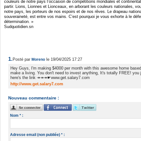
couleurs de notre pays l’occasion de compétitions mondiales et continental
partir. Lions, Lionnes et Lionceaux, en arborant les couleurs nationales, 
notre pays, les porteurs de nos espoirs et de nos rêves. Le drapeau nation
souveraineté, est entre vos mains. C’est pourquoi je vous exhorte à le défe
détermination. »
Sudquotidien.sn
1.
Posté par
le 19/04/2025 17:27
Moreno
Hey Guys, I'm making $4000 per month with this awesome home based
make a living. You don't need to invest anything, It's totally FREE! you 
here's the link ↠↠↠☛www.get.salary7.com
http://www.get.salary7.com
Nouveau commentaire :
Nom * :
Adresse email (non publiée) * :