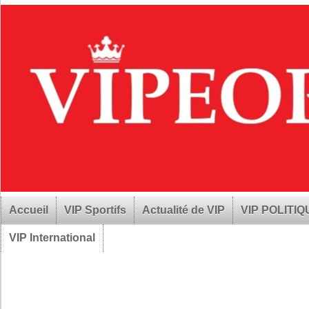
Accueil
VIP Sportifs
Actualité de VIP
VIP POLITI
VIP International