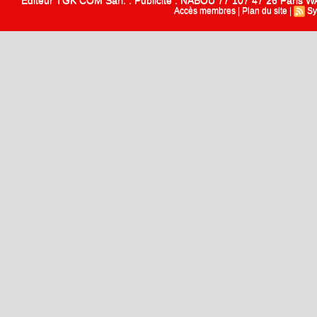
Editeur TGK COM Sarl. : Publicité : NABOU 77 107 47 26 Paris
Accès membres
|
Plan du site
|
Sy