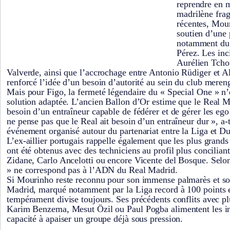
reprendre en m
madrilène frag
récentes, Mou
soutien d’une p
notamment du 
Pérez. Les inc
Aurélien Tcho
Valverde, ainsi que l’accrochage entre Antonio Rüdiger et A
renforcé l’idée d’un besoin d’autorité au sein du club meren
Mais pour Figo, la fermeté légendaire du « Special One » n’
solution adaptée. L’ancien Ballon d’Or estime que le Real 
besoin d’un entraîneur capable de fédérer et de gérer les ego 
ne pense pas que le Real ait besoin d’un entraîneur dur », a-t
événement organisé autour du partenariat entre la Liga et Du
L’ex-aillier portugais rappelle également que les plus grands
ont été obtenus avec des techniciens au profil plus concilia
Zidane, Carlo Ancelotti ou encore Vicente del Bosque. Selon 
» ne correspond pas à l’ADN du Real Madrid.
Si Mourinho reste reconnu pour son immense palmarès et so
Madrid, marqué notamment par la Liga record à 100 points 
tempérament divise toujours. Ses précédents conflits avec 
Karim Benzema, Mesut Özil ou Paul Pogba alimentent les int
capacité à apaiser un groupe déjà sous pression.