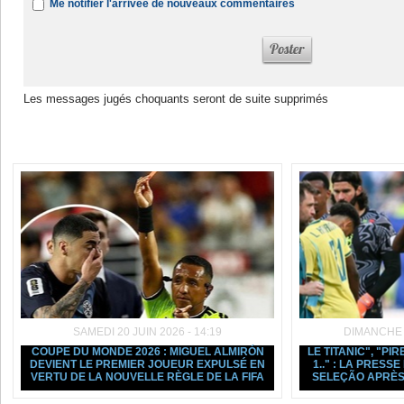
Me notifier l'arrivée de nouveaux commentaires
Les messages jugés choquants seront de suite supprimés
Dans la même rubrique :
SAMEDI 20 JUIN 2026 - 14:19
DIMANCHE 1
COUPE DU MONDE 2026 : MIGUEL ALMIRÓN
LE TITANIC", "PIR
DEVIENT LE PREMIER JOUEUR EXPULSÉ EN
1.." : LA PRESS
VERTU DE LA NOUVELLE RÈGLE DE LA FIFA
SELEÇÃO APRÈS