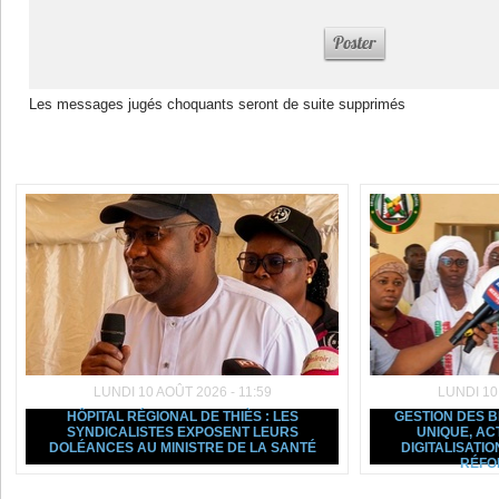
Les messages jugés choquants seront de suite supprimés
Dans la même rubrique :
LUNDI 10 AOÛT 2026 - 11:59
LUNDI 10
HÔPITAL RÉGIONAL DE THIÈS : LES
GESTION DES B
SYNDICALISTES EXPOSENT LEURS
UNIQUE, AC
DOLÉANCES AU MINISTRE DE LA SANTÉ
DIGITALISATIO
RÉFO