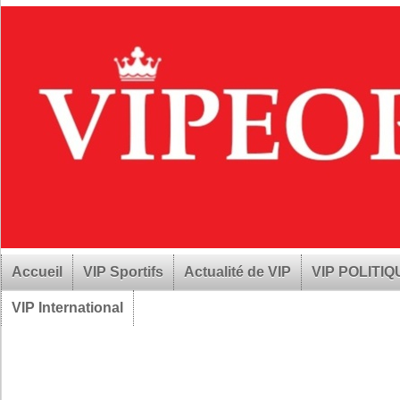
Accueil
VIP Sportifs
Actualité de VIP
VIP POLITI
VIP International