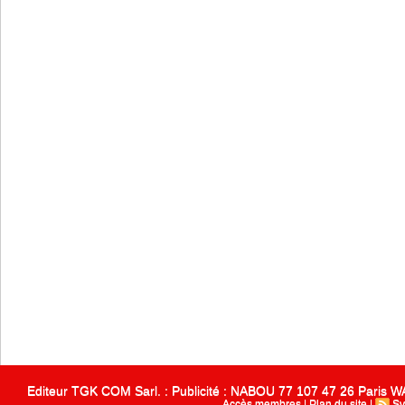
Editeur TGK COM Sarl. : Publicité : NABOU 77 107 47 26 Paris
Accès membres
|
Plan du site
|
Sy