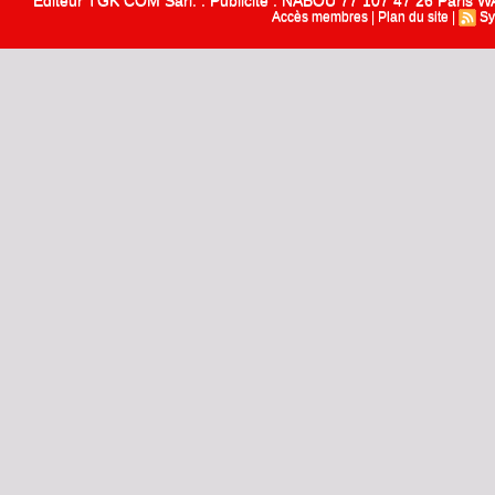
Editeur TGK COM Sarl. : Publicité : NABOU 77 107 47 26 Paris
Accès membres
|
Plan du site
|
Sy