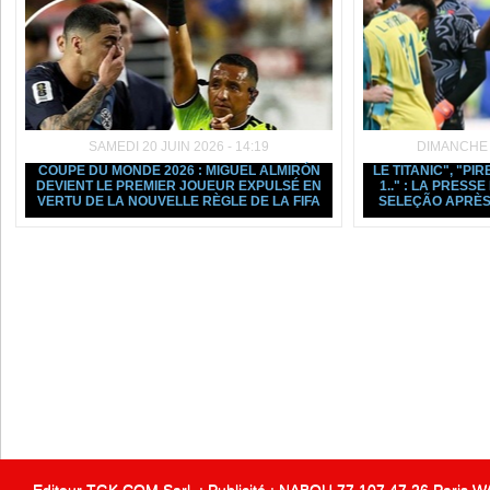
SAMEDI 20 JUIN 2026 - 14:19
DIMANCHE 1
COUPE DU MONDE 2026 : MIGUEL ALMIRÓN
LE TITANIC", "PIR
DEVIENT LE PREMIER JOUEUR EXPULSÉ EN
1.." : LA PRESS
VERTU DE LA NOUVELLE RÈGLE DE LA FIFA
SELEÇÃO APRÈS