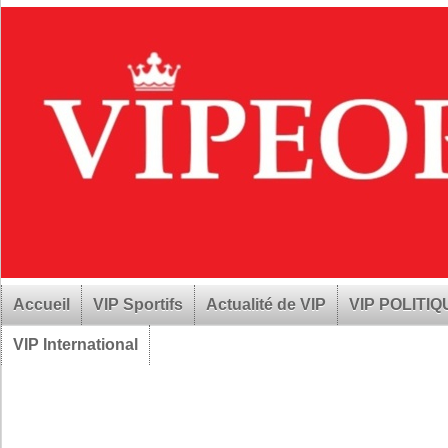
Accueil
VIP Sportifs
Actualité de VIP
VIP POLITI
VIP International