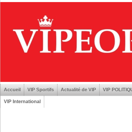
Accueil
VIP Sportifs
Actualité de VIP
VIP POLITI
VIP International