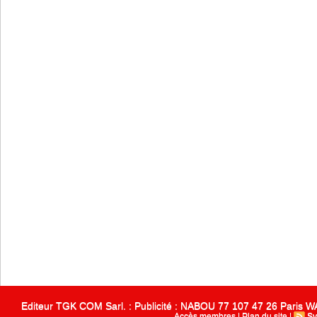
Editeur TGK COM Sarl. : Publicité : NABOU 77 107 47 26 Paris
Accès membres
|
Plan du site
|
Sy