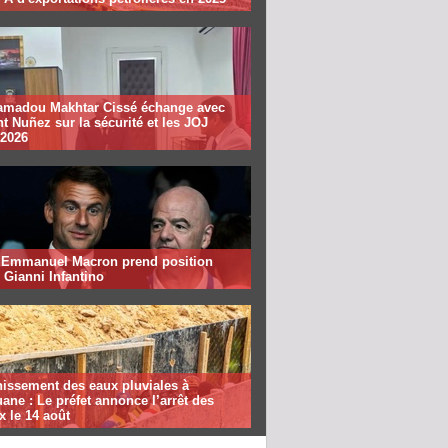
madou Makhtar Cissé échange avec
t Nuñez sur la sécurité et les JOJ
 2026
: Emmanuel Macron prend position
 Gianni Infantino
nissement des eaux pluviales à
ane : Le préfet annonce l’arrêt des
x le 14 août