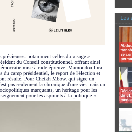
Les 
Abdoul
trans
se co
s précieuses, notamment celles du « sage »
perma
dent du Conseil constitutionnel, offrant ainsi
e démocratie mise à rude épreuve. Mamoudou Ibra
s du camp présidentiel, le report de l'élection et
n ont résulté. Pour Cheikh Mbow, qui signe un
'est pas seulement la chronique d'une vie, mais un
ciopolitiques marquants, un héritage pour les
Déclar
seignement pour les aspirants à la politique ».
du 31 
menac