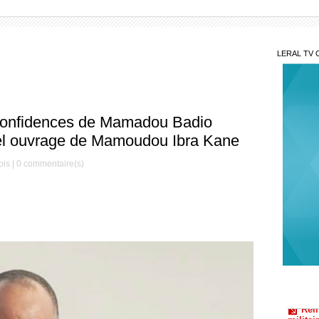
LERAL TV 
s confidences de Mamadou Badio
l ouvrage de Mamoudou Ibra Kane
ois |
0
commentaire(s)
Aff
procure
Rem
milita
d’excel
Peut