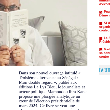
Dème re
Si d
organi
couleu
Le S
Préside
Méde
saison
contre
FACE
Dans son nouvel ouvrage intitulé «
Troisième alternance au Sénégal :
Mon double regard », publié aux
éditions Le Lys Bleu, le journaliste et
acteur politique Mamoudou Ibra Kane
propose une plongée analytique au
cœur de l'élection présidentielle de
mars 2024. Ce livre se veut une