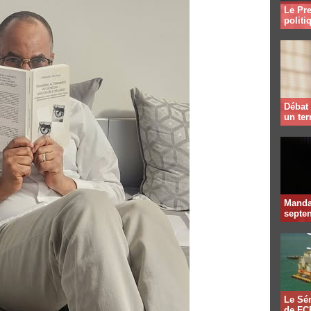
Le Pre
politi
Débat 
un te
Mandat
septen
Le Sén
de FCF