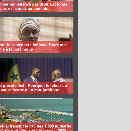
mier ministre n'a pas droit aux fonds
ques » : la mise au point de...
sur le septennat : Aminata Touré met
rme à la polémique
 présidentiel : Pourquoi le retour du
nat se heurte à un mur juridique
égal franchit le cap des 1 500 milliards
A d'exportations pétrolières en 2025