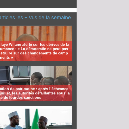
articles les + vus de la semaine
aye Wilane alerte sur les dérives de la
humance : « La démocratie ne peut pas
nstruire sur des changements de camp
nents »
ation de patrimoine : après l’échéance
juillet, les autorités défaillantes sous la
e de lourdes sanctions