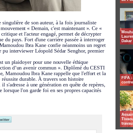
 singulière de son auteur, à la fois journaliste
du mouvement « Demain, c'est maintenant ». Ce «
Mouha
 critique et l'acteur engagé, permet de décrypter
Lauren
ue du pays. Fort d'une carrière passée à interroger
Dakar
, Mamoudou Ibra Kane confie néanmoins un regret
oir pu interviewer Léopold Sédar Senghor, premier
 est un plaidoyer pour une nouvelle éthique
truction d’un avenir commun ». Diplômé du CESTI
e, Mamoudou Ibra Kane rappelle que l'effort et la
FIFA 
 réussite durable. À travers son histoire
contre
, il s'adresse à une génération en quête de repères,
e lorsque l'on garde foi en ses propres capacités
Assai
Tivaou
travau