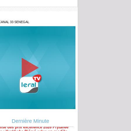
CANAL 33 SENEGAL
aire Farba Ngom : c’est désormais au
ur financier de jouer
ise des prix excellence 2026 Prytanée
ire : Yankhoba Diémé salue un modèle
lence scolaire et militaire
Dernière Minute
-on accepter cette opacité ?» : le Juge