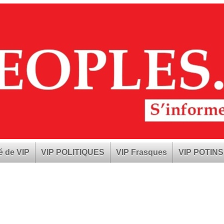
é de VIP
VIP POLITIQUES
VIP Frasques
VIP POTINS