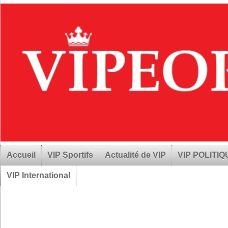
Accueil
VIP Sportifs
Actualité de VIP
VIP POLITI
VIP International