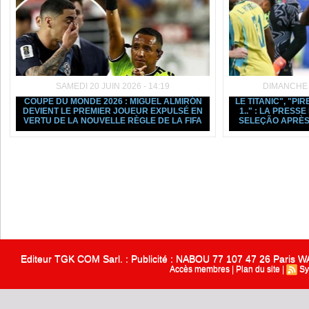
SAMEDI 20 JUIN 2026 - 14:19
DIMANCHE 1
COUPE DU MONDE 2026 : MIGUEL ALMIRÓN
LE TITANIC", "PIR
DEVIENT LE PREMIER JOUEUR EXPULSÉ EN
1.." : LA PRESS
VERTU DE LA NOUVELLE RÈGLE DE LA FIFA
SELEÇÃO APRÈS
Editeur TGK COM Sarl. : Publicité : NABOU 77 107 47 26 Paris
Accès membres
|
Plan du site
|
Sy