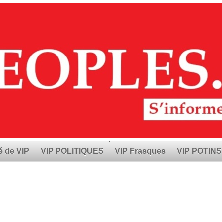
é de VIP
VIP POLITIQUES
VIP Frasques
VIP POTINS