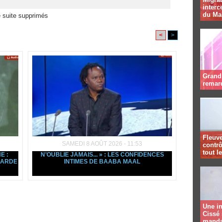
interc
du Ma
 suite supprimés
<
>
Grand 
remar
Fleuve
SAMEDI 8 AOÛT 2026 - 11:53
contrô
tout l
E :
N’OUBLIE JAMAIS... » : LES CONFIDENCES
GARDE
INTIMES DE BAABA MAAL
Une in
Cissé 
manda