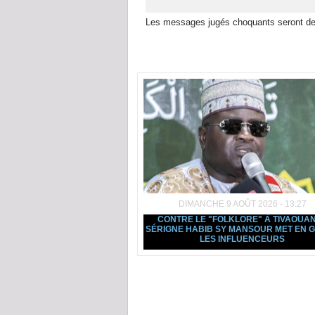
Les messages jugés choquants seront de
Dans la même rubrique :
DIMANCHE 9 AOÛT 2026 - 13:27
CONTRE LE "FOLKLORE" À TIVAOUAN
SÉRIGNE HABIB SY MANSOUR MET EN 
LES INFLUENCEURS