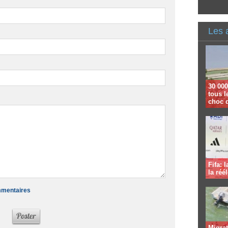
Les 
30 000
tous l
choc 
Fifa: 
la réé
ommentaires
Migrat