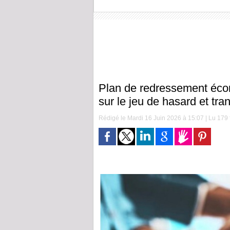
Plan de redressement écon
sur le jeu de hasard et tran
Rédigé le Mardi 16 Juin 2026 à 15:07 | Lu 179 f