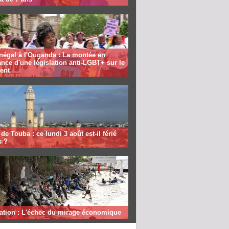
négal à l'Ouganda : La montée en
nce d'une législation anti-LGBT+ sur le
ent
de Touba : ce lundi 3 août est-il férié
s ?
ation : L'échec du mirage économique