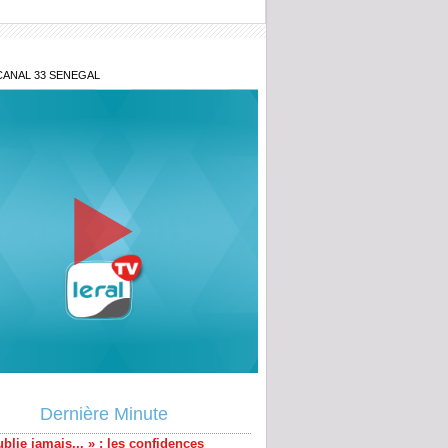
CANAL 33 SENEGAL
re le "folklore" à Tivaouane : Sérigne
Sy Mansour met en garde les
nceurs
blie jamais... » : les confidences
s de Baaba Maal
Dernière Minute
ogé de la Direction des Enquêtes
ères, Ndiaga Soumaré vide son sac