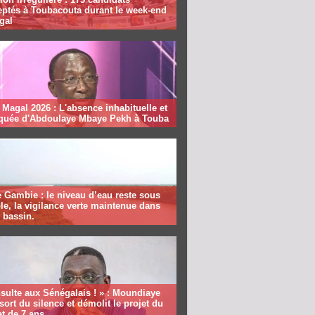
eptés à Toubacouta durant le week-end
gal
Magal 2026 : L'absence inhabituelle et
quée d'Abdoulaye Mbaye Pekh à Touba
 Gambie : le niveau d’eau reste sous
le, la vigilance verte maintenue dans
e bassin.
sulte aux Sénégalais ! » : Moundiaye
sort du silence et démolit le projet du
t de 7 ans