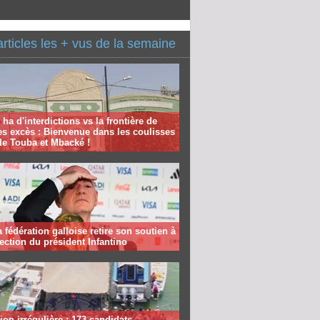
articles les + vus de la semaine
 ha d'interdictions vs la frontière de
es excès : Bienvenue dans les coulisses
de Touba et Mbacké !
la fédération galloise retire son soutien à
lection du président Infantino
ion irrégulière : 173 candidats