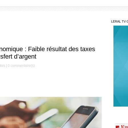
LERAL TV 
omique : Faible résultat des taxes
sfert d’argent
ois |
0
commentaire(s)
Cont
Habib 
influe
N’ou
intime
Lim
douani