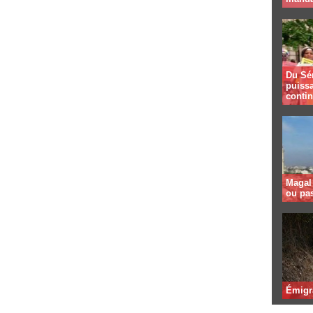
Du Sé
puissa
contin
Magal 
ou pa
Émigr