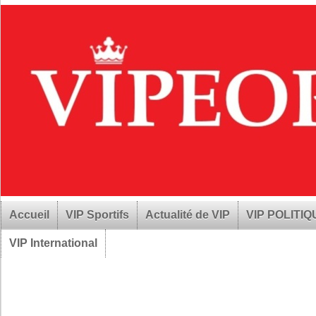
Accueil
VIP Sportifs
Actualité de VIP
VIP POLITI
VIP International