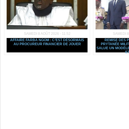
SAMEDI 8 AOÛT 2026 - 11:52
SAMEDI 8
AFFAIRE FARBA NGOM : C’EST DÉSORMAIS
REMISE DES 
AU PROCUREUR FINANCIER DE JOUER
PRYTANÉE MILI
SALUE UN MODÈLE
ET