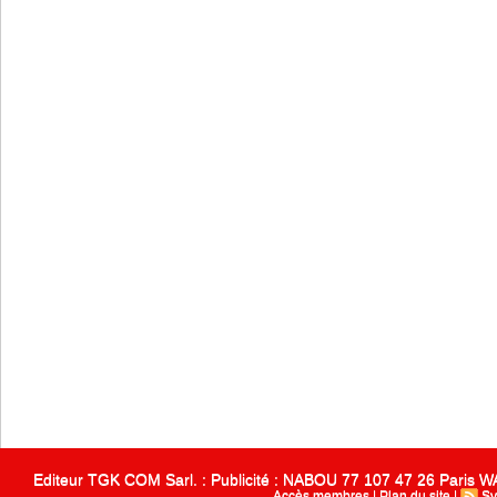
Editeur TGK COM Sarl. : Publicité : NABOU 77 107 47 26 Paris
Accès membres
|
Plan du site
|
Sy