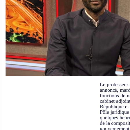
Le professeur
annoncé, mard
fonctions de m
cabinet adjoin
République et
Pôle juridique
quelques heure
de la composi
gouvernement