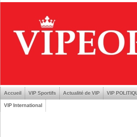
Accueil
VIP Sportifs
Actualité de VIP
VIP POLITI
VIP International