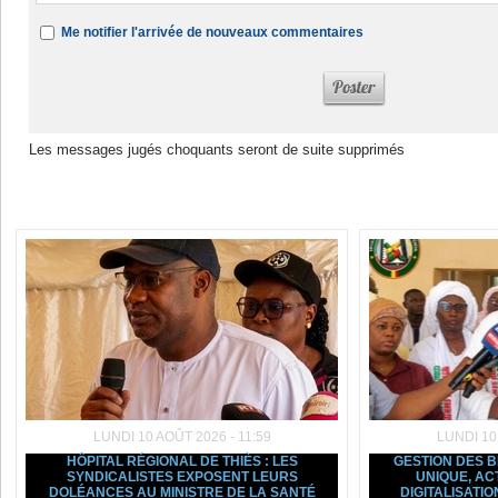
Me notifier l'arrivée de nouveaux commentaires
Les messages jugés choquants seront de suite supprimés
Dans la même rubrique :
LUNDI 10 AOÛT 2026 - 11:59
LUNDI 10
HÔPITAL RÉGIONAL DE THIÈS : LES
GESTION DES B
SYNDICALISTES EXPOSENT LEURS
UNIQUE, AC
DOLÉANCES AU MINISTRE DE LA SANTÉ
DIGITALISATIO