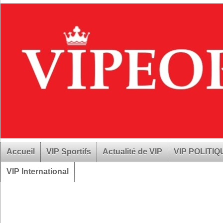
Accueil
VIP Sportifs
Actualité de VIP
VIP POLITI
VIP International