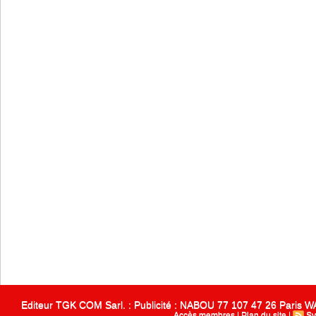
Editeur TGK COM Sarl. : Publicité : NABOU 77 107 47 26 Paris
Accès membres
|
Plan du site
|
Sy