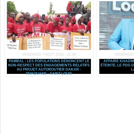
VENDREDI 7 AOÛT 2026 - 22:39
VENDREDI 7
PAMBAL : LES POPULATIONS DÉNONCENT LE
AFFAIRE KHADIM
NON-RESPECT DES ENGAGEMENTS RELATIFS
ÉTEINTE, LE PDG
AU PROJET AUTOROUTIER DAKAR -
L
TIVAOUANE - SAINT-LOUIS