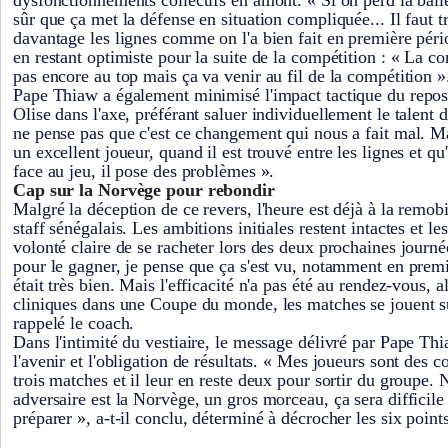
dysfonctionnements collectifs en amont. « Si on perd la ball
sûr que ça met la défense en situation compliquée... Il faut tr
davantage les lignes comme on l'a bien fait en première pério
en restant optimiste pour la suite de la compétition : « La co
pas encore au top mais ça va venir au fil de la compétition »
Pape Thiaw a également minimisé l'impact tactique du repo
Olise dans l'axe, préférant saluer individuellement le talent d
ne pense pas que c'est ce changement qui nous a fait mal. Mai
un excellent joueur, quand il est trouvé entre les lignes et qu
face au jeu, il pose des problèmes ».
Cap sur la Norvège pour rebondir
Malgré la déception de ce revers, l'heure est déjà à la remobi
staff sénégalais. Les ambitions initiales restent intactes et l
volonté claire de se racheter lors des deux prochaines journ
pour le gagner, je pense que ça s'est vu, notamment en pre
était très bien. Mais l'efficacité n'a pas été au rendez-vous, al
cliniques dans une Coupe du monde, les matches se jouent su
rappelé le coach.
Dans l'intimité du vestiaire, le message délivré par Pape Thi
l'avenir et l'obligation de résultats. « Mes joueurs sont des c
trois matches et il leur en reste deux pour sortir du groupe.
adversaire est la Norvège, un gros morceau, ça sera difficile
préparer », a-t-il conclu, déterminé à décrocher les six point