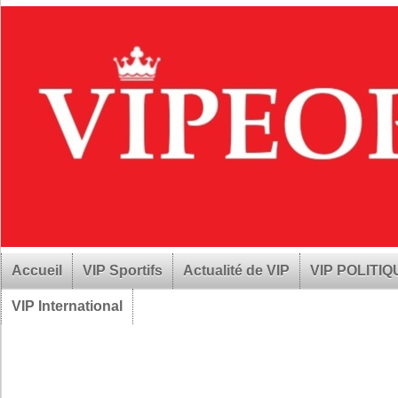
Accueil
VIP Sportifs
Actualité de VIP
VIP POLITI
VIP International