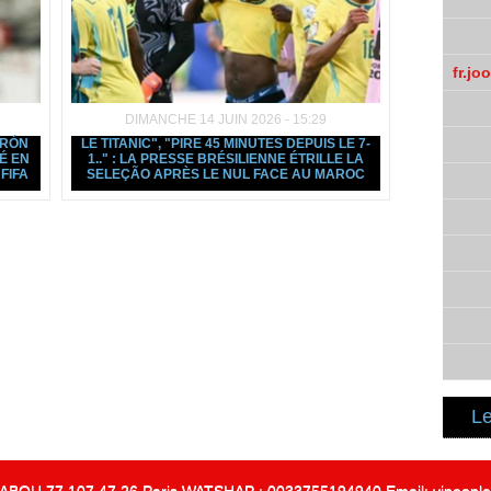
fr.jo
DIMANCHE 14 JUIN 2026 - 15:29
IRÓN
LE TITANIC", "PIRE 45 MINUTES DEPUIS LE 7-
É EN
1.." : LA PRESSE BRÉSILIENNE ÉTRILLE LA
FIFA
SELEÇÃO APRÈS LE NUL FACE AU MAROC
Le