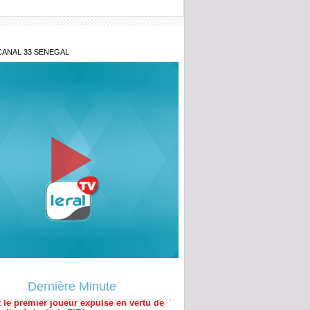
CANAL 33 SENEGAL
pe du monde 2026 : Miguel Almirón
 le premier joueur expulsé en vertu de
elle règle de la FIFA
Dernière Minute
itanic", "pire 45 minutes depuis le 7-1.."