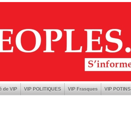
é de VIP
VIP POLITIQUES
VIP Frasques
VIP POTINS