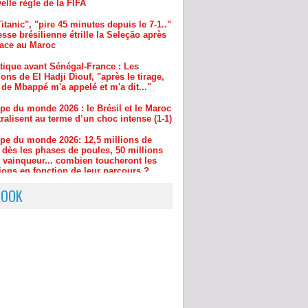
esse brésilienne étrille la Seleção après
face au Maroc
tique avant Sénégal-France : Les
ions de El Hadji Diouf, "après le tirage,
 de Mbappé m'a appelé et m'a dit..."
pe du monde 2026 : le Brésil et le Maroc
ralisent au terme d’un choc intense (1-1)
pe du monde 2026: 12,5 millions de
 dès les phases de poules, 50 millions
e vainqueur... combien toucheront les
ions en fonction de leur parcours ?
ssard de capitaine, réseaux sociaux… :
ncelotti fixe ses conditions à Neymar
BOOK