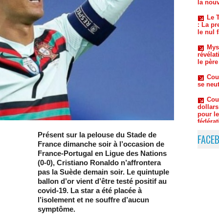
: La pr
le nul 
Mys
révélat
le père
Cou
se neut
Cou
dollars
pour l
fédérat
Bra
Carlo A
Présent sur la pelouse du Stade de
FACE
France dimanche soir à l’occasion de
France-Portugal en Ligue des Nations
(0-0), Cristiano Ronaldo n’affrontera
pas la Suède demain soir. Le quintuple
ballon d’or vient d’être testé positif au
covid-19. La star a été placée à
l’isolement et ne souffre d’aucun
symptôme.