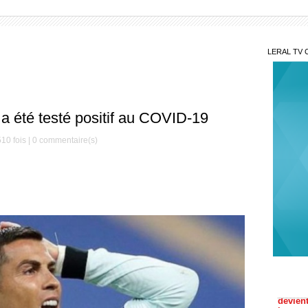
LERAL TV 
 a été testé positif au COVID-19
10 fois |
0
commentaire(s)
Cou
devient
la nouv
Le T