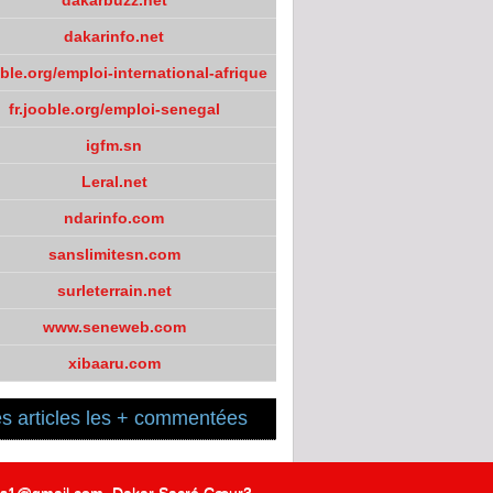
dakarbuzz.net
dakarinfo.net
oble.org/emploi-international-afrique
fr.jooble.org/emploi-senegal
igfm.sn
Leral.net
ndarinfo.com
sanslimitesn.com
surleterrain.net
www.seneweb.com
xibaaru.com
s articles les + commentées