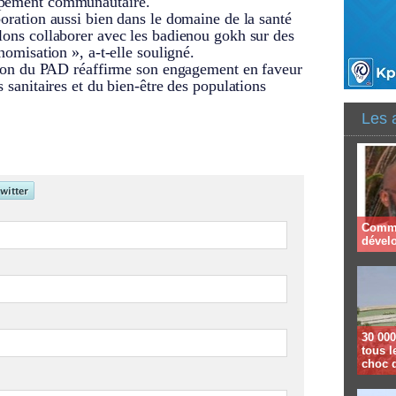
oppement communautaire.
boration aussi bien dans le domaine de la santé
lons collaborer avec les badienou gokh sur des
onomisation », a-t-elle souligné.
dation du PAD réaffirme son engagement en faveur
s sanitaires et du bien-être des populations
Les 
Comme
dével
30 000
tous l
choc 