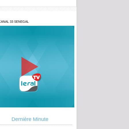
CANAL 33 SENEGAL
e au point d'Aby Ndour
s de sa fille et retraite spirituelle après
al : Tout savoir sur le communiqué de
Dernière Minute
e Mountakha Mbacké