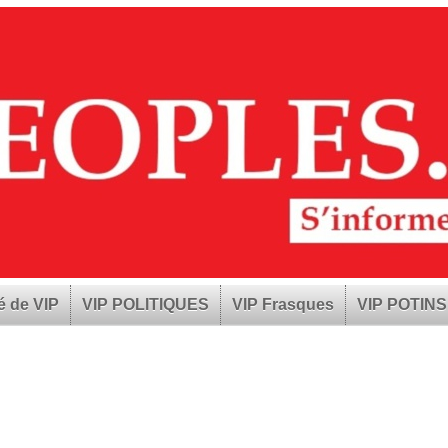
é de VIP
VIP POLITIQUES
VIP Frasques
VIP POTINS