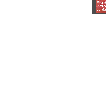
Migrat
interc
du Ma