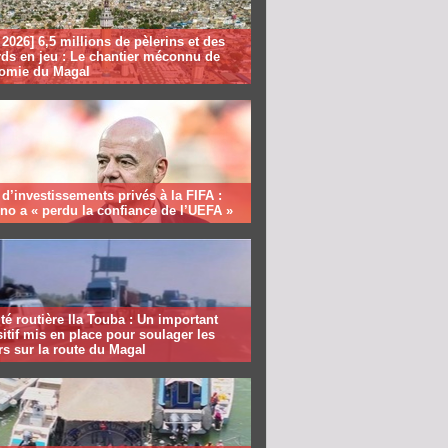
2026] 6,5 millions de pèlerins et des
rds en jeu : Le chantier méconnu de
nomie du Magal
 d’investissements privés à la FIFA :
ino a « perdu la confiance de l’UEFA »
té routière Ila Touba : Un important
itif mis en place pour soulager les
s sur la route du Magal