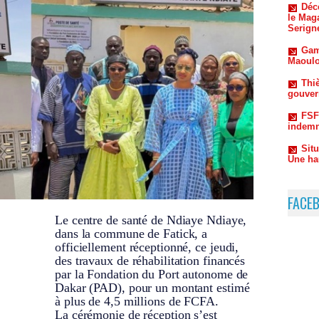
Gam
Maoulo
Thiè
gouvern
FSF
indemn
Sit
Une ha
FACE
Le centre de santé de Ndiaye Ndiaye,
dans la commune de Fatick, a
officiellement réceptionné, ce jeudi,
des travaux de réhabilitation financés
par la Fondation du Port autonome de
Dakar (PAD), pour un montant estimé
à plus de 4,5 millions de FCFA.
La cérémonie de réception s’est