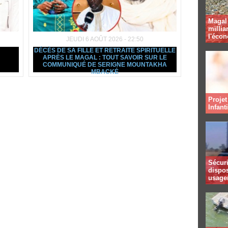
Magal 
millia
l'éco
JEUDI 6 AOÛT 2026 - 22:50
DÉCÈS DE SA FILLE ET RETRAITE SPIRITUELLE
APRÈS LE MAGAL : TOUT SAVOIR SUR LE
COMMUNIQUÉ DE SERIGNE MOUNTAKHA
MBACKÉ
Projet
Infant
Sécuri
dispos
usager