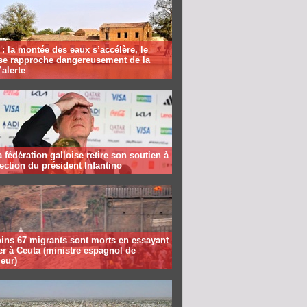
: la montée des eaux s’accélère, le
se rapproche dangereusement de la
’alerte
la fédération galloise retire son soutien à
lection du président Infantino
ins 67 migrants sont morts en essayant
er à Ceuta (ministre espagnol de
ieur)