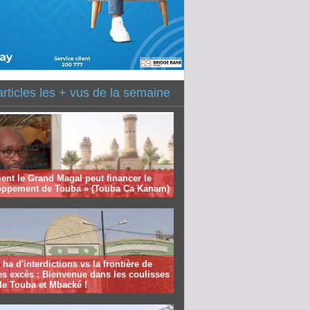
articles les + vus de la semaine
nt le Grand Magal peut financer le
oppement de Touba » (Touba Ca Kanam)
 ha d'interdictions vs la frontière de
es excès : Bienvenue dans les coulisses
de Touba et Mbacké !