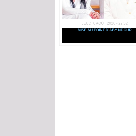
JEUDI 6 AOÛT 2026 - 22:52
MISE AU POINT D'ABY NDOUR