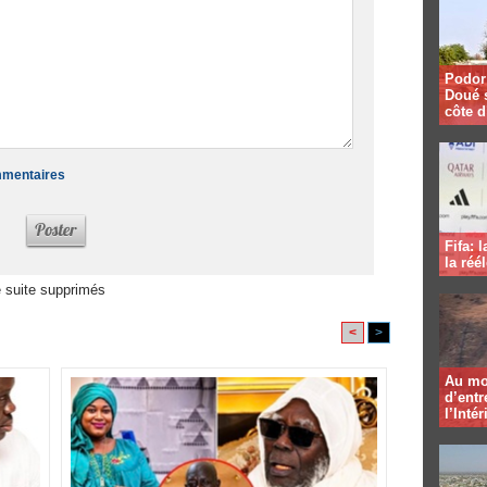
Podor 
Doué 
côte d
ommentaires
Fifa: 
la réé
 suite supprimés
<
>
Au mo
d’entr
l’Intér