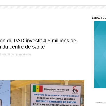
LERAL TV 
on du PAD investit 4,5 millions de
n du centre de santé
 fois |
0
commentaire(s)
Mis
Décè
le Mag
Serign