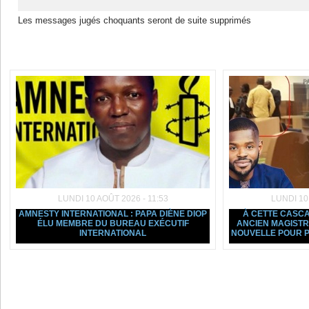
Les messages jugés choquants seront de suite supprimés
Dans la même rubrique :
LUNDI 10 AOÛT 2026 - 11:53
LUNDI 10
AMNESTY INTERNATIONAL : PAPA DIÈNE DIOP
À CETTE CASCAD
ÉLU MEMBRE DU BUREAU EXÉCUTIF
ANCIEN MAGIST
INTERNATIONAL
NOUVELLE POUR P