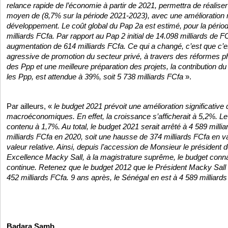
relance rapide de l’économie à partir de 2021, permettra de réalise
moyen de (8,7% sur la période 2021-2023), avec une amélioration n
développement. Le coût global du Pap 2a est estimé, pour la pério
milliards FCfa. Par rapport au Pap 2 initial de 14.098 milliards de 
augmentation de 614 milliards FCfa. Ce qui a changé, c’est que c’es
agressive de promotion du secteur privé, à travers des réformes 
des Ppp et une meilleure préparation des projets, la contribution du
les Ppp, est attendue à 39%, soit 5 738 milliards FCfa
».
Par ailleurs, «
le budget 2021 prévoit une amélioration significative
macroéconomiques. En effet, la croissance s’afficherait à 5,2%. Le t
contenu à 1,7%. Au total, le budget 2021 serait arrêté à 4 589 milli
milliards FCfa en 2020, soit une hausse de 374 milliards FCfa en v
valeur relative. Ainsi, depuis l’accession de Monsieur le président 
Excellence Macky Sall, à la magistrature suprême, le budget conn
continue. Retenez que le budget 2012 que le Président Macky Sall av
452 milliards FCfa. 9 ans après, le Sénégal en est à 4 589 milliard
Badara Samb