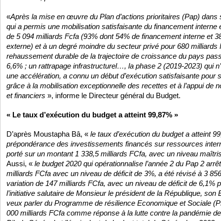
«
Après la mise en œuvre du Plan d’actions prioritaires (Pap) dans
qui a permis une mobilisation satisfaisante du financement interne 
de 5 094 milliards Fcfa (93% dont 54% de financement interne et 
externe) et à un degré moindre du secteur privé pour 680 milliards 
rehaussement durable de la trajectoire de croissance du pays pa
6,6% ; un rattrapage infrastructurel…, la phase 2 (2019-2023) qui n’é
une accélération, a connu un début d’exécution satisfaisante pour
grâce à la mobilisation exceptionnelle des recettes et à l’appui de 
et financiers
», informe le Directeur général du Budget.
« Le taux d’exécution du budget a atteint 99,87% »
D’après Moustapha Bâ, «
le taux d’exécution du budget a atteint 
prépondérance des investissements financés sur ressources intern
porté sur un montant 1 338,5 milliards FCfa, avec un niveau maîtri
Aussi, «
le budget 2020 qui opérationnalise l’année 2 du Pap 2 arrêt
milliards FCfa avec un niveau de déficit de 3%, a été révisé à 3 856
variation de 147 milliards FCfa, avec un niveau de déficit de 6,1%
l’initiative salutaire de Monsieur le président de la République, son
veux parler du Programme de résilience Economique et Sociale (Pr
000 milliards FCfa comme réponse à la lutte contre la pandémie de