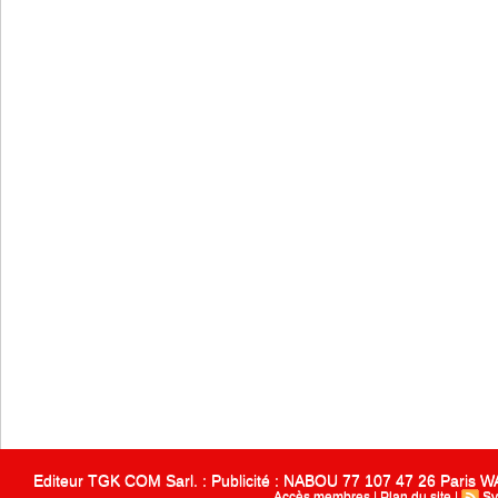
Editeur TGK COM Sarl. : Publicité : NABOU 77 107 47 26 Paris
Accès membres
|
Plan du site
|
Sy