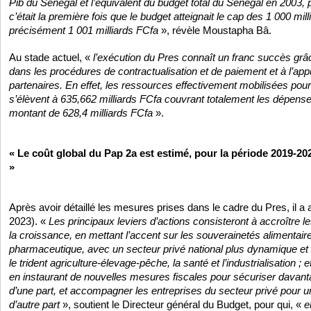
Pib du Sénégal et l’équivalent du budget total du Sénégal en 2003, 
c’était la première fois que le budget atteignait le cap des 1 000 mil
précisément 1 001 milliards FCfa
», révèle Moustapha Bâ.
Au stade actuel, «
l’exécution du Pres connaît un franc succès grâc
dans les procédures de contractualisation et de paiement et à l’app
partenaires. En effet, les ressources effectivement mobilisées po
s’élèvent à 635,662 milliards FCfa couvrant totalement les dépens
montant de 628,4 milliards FCfa
».
« Le coût global du Pap 2a est estimé, pour la période 2019-202
»
Après avoir détaillé les mesures prises dans le cadre du Pres, il a
2023). «
Les principaux leviers d’actions consisteront à accroître 
la croissance, en mettant l’accent sur les souverainetés alimentaire,
pharmaceutique, avec un secteur privé national plus dynamique et 
le trident agriculture-élevage-pêche, la santé et l’industrialisation ;
en instaurant de nouvelles mesures fiscales pour sécuriser davantag
d’une part, et accompagner les entreprises du secteur privé pour un
d’autre part
», soutient le Directeur général du Budget, pour qui, «
e