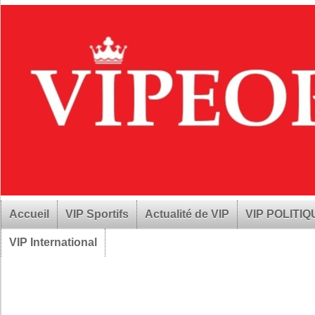
Accueil
VIP Sportifs
Actualité de VIP
VIP POLITI
VIP International