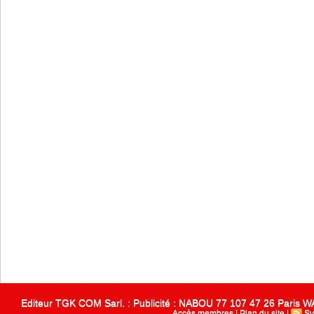
Editeur TGK COM Sarl. : Publicité : NABOU 77 107 47 26 Paris
Accès membres
|
Plan du site
|
Sy