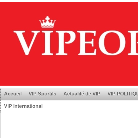
Accueil
VIP Sportifs
Actualité de VIP
VIP POLITI
VIP International