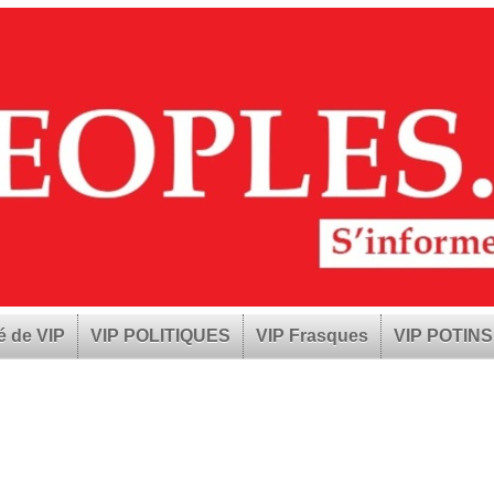
é de VIP
VIP POLITIQUES
VIP Frasques
VIP POTINS