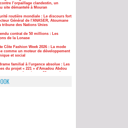
ecteur Général de l'ANASER, Atoumane
a tribune des Nations Unies
endu contrat de 50 millions : Les
ions de la Lonase
ite Côte Fashion Week 2026 : La mode
rme comme un moteur de développement
ique et social
drame familial à l'urgence absolue : Les
ses du projet « 221 » d'Amadou Abdou
pour sauver des vies en 60 secondes
BOOK