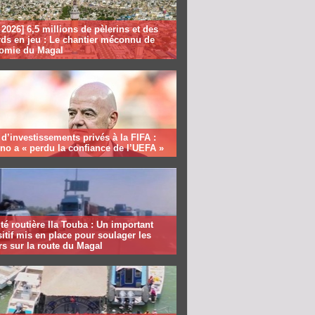
2026] 6,5 millions de pèlerins et des
rds en jeu : Le chantier méconnu de
nomie du Magal
 d’investissements privés à la FIFA :
ino a « perdu la confiance de l’UEFA »
té routière Ila Touba : Un important
itif mis en place pour soulager les
s sur la route du Magal