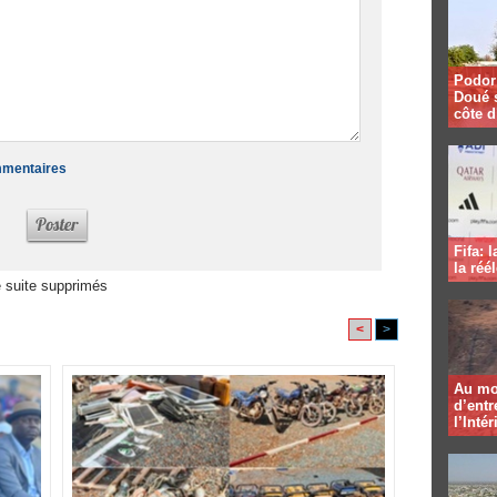
Podor 
Doué 
côte d
ommentaires
Fifa: 
la réé
 suite supprimés
<
>
Au mo
d’entr
l’Intér