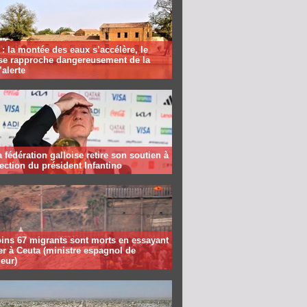
: la montée des eaux s’accélère, le
se rapproche dangereusement de la
’alerte
la fédération galloise retire son soutien à
lection du président Infantino
ins 67 migrants sont morts en essayant
er à Ceuta (ministre espagnol de
ieur)