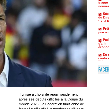
du Dir
SY, à l
Prét
précis
Pet
s'affi
économ
Du 
coulis
Thiaw 
FACE
Tunisie a choisi de réagir rapidement
après ses débuts difficiles à la Coupe du
monde 2026. La Fédération tunisienne de
football a officialisé la nomination d’Hervé