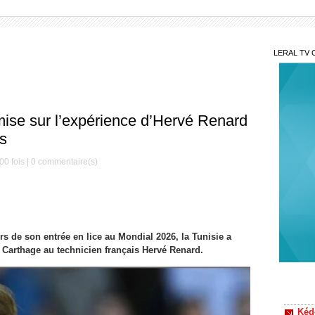
LERAL TV 
mise sur l’expérience d’Hervé Renard
ns
00 fois |
0
commentaire(s)
Nav
l'initi
rs de son entrée en lice au Mondial 2026, la Tunisie a
natale
e Carthage au technicien français Hervé Renard.
Kéd
traque 
nouvea
Sécu