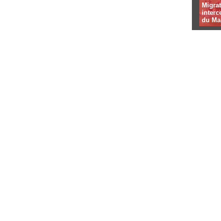
Migrat
interc
du Ma