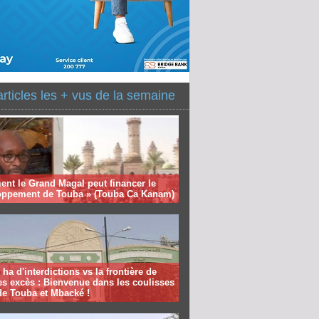
articles les + vus de la semaine
nt le Grand Magal peut financer le
oppement de Touba » (Touba Ca Kanam)
 ha d'interdictions vs la frontière de
es excès : Bienvenue dans les coulisses
de Touba et Mbacké !