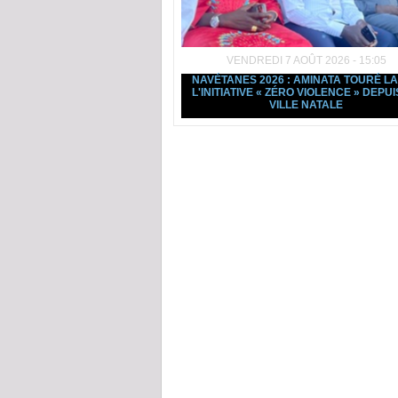
VENDREDI 7 AOÛT 2026 - 15:05
NAVÉTANES 2026 : AMINATA TOURÉ L
L'INITIATIVE « ZÉRO VIOLENCE » DEPUI
VILLE NATALE