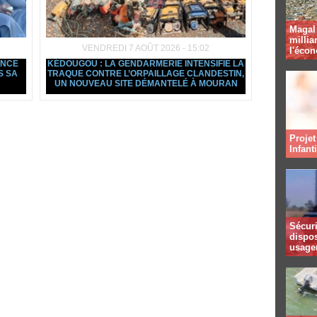
Magal 
millia
VENDREDI 7 AOÛT 2026 - 15:02
l'éco
ANCE
KÉDOUGOU : LA GENDARMERIE INTENSIFIE LA
S SA
TRAQUE CONTRE L’ORPAILLAGE CLANDESTIN,
UN NOUVEAU SITE DÉMANTELÉ À MOURAN
Projet
Infant
Sécuri
dispos
usager