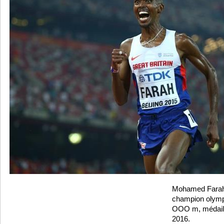
Mohamed Farah 
champion olymp
OOO m, médaill
2016.