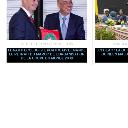
MERCREDI 5 AOÛT 2026 - 13:55
MARDI 4 
LE PARTI ÉCOLOGISTE PORTUGAIS DEMANDE
CEDEAO : LA GU
LE RETRAIT DU MAROC DE L’ORGANISATION
GUINÉEN MALGR
DE LA COUPE DU MONDE 2030