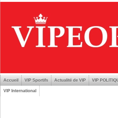
Accueil
VIP Sportifs
Actualité de VIP
VIP POLITI
VIP International