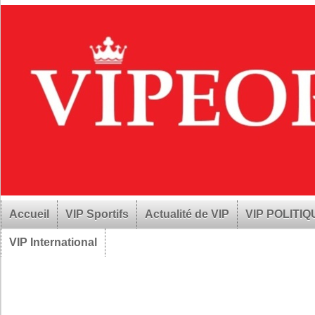
Accueil
VIP Sportifs
Actualité de VIP
VIP POLITI
VIP International