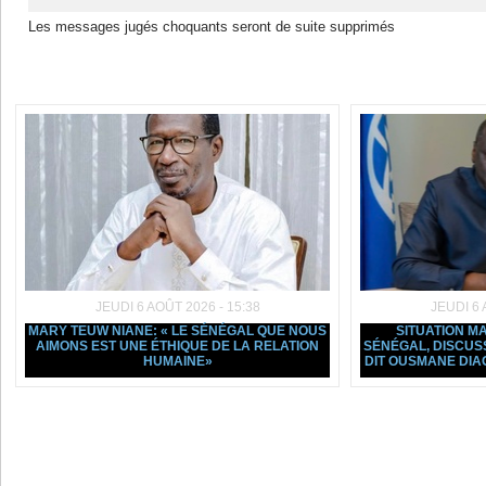
Les messages jugés choquants seront de suite supprimés
Dans la même rubrique :
JEUDI 6 AOÛT 2026 - 15:38
JEUDI 6 
MARY TEUW NIANE: « LE SÉNÉGAL QUE NOUS
SITUATION 
AIMONS EST UNE ÉTHIQUE DE LA RELATION
SÉNÉGAL, DISCUSSI
HUMAINE»
DIT OUSMANE DIA