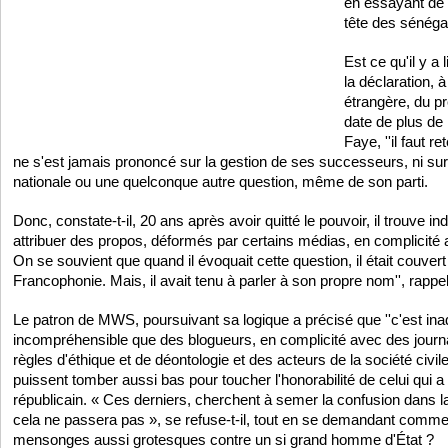
en essayant de 
tête des sénéga
Est ce qu'il y a 
la déclaration, 
étrangère, du p
date de plus d
Faye, ''il faut r
ne s'est jamais prononcé sur la gestion de ses successeurs, ni sur l
nationale ou une quelconque autre question, même de son parti.
Donc, constate-t-il, 20 ans après avoir quitté le pouvoir, il trouve ind
attribuer des propos, déformés par certains médias, en complicité
On se souvient que quand il évoquait cette question, il était couve
Francophonie. Mais, il avait tenu à parler à son propre nom'', rappelle
Le patron de MWS, poursuivant sa logique a précisé que ''c'est ina
incompréhensible que des blogueurs, en complicité avec des journa
règles d'éthique et de déontologie et des acteurs de la société civ
puissent tomber aussi bas pour toucher l'honorabilité de celui qui a 
républicain. « Ces derniers, cherchent à semer la confusion dans l
cela ne passera pas », se refuse-t-il, tout en se demandant comme
mensonges aussi grotesques contre un si grand homme d'État ?