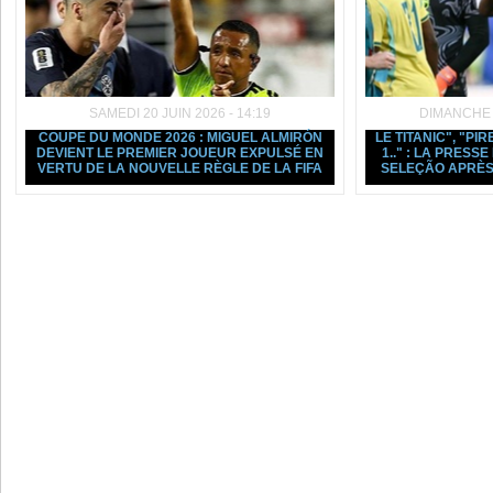
SAMEDI 20 JUIN 2026 - 14:19
DIMANCHE 1
COUPE DU MONDE 2026 : MIGUEL ALMIRÓN
LE TITANIC", "PIR
DEVIENT LE PREMIER JOUEUR EXPULSÉ EN
1.." : LA PRESS
VERTU DE LA NOUVELLE RÈGLE DE LA FIFA
SELEÇÃO APRÈS