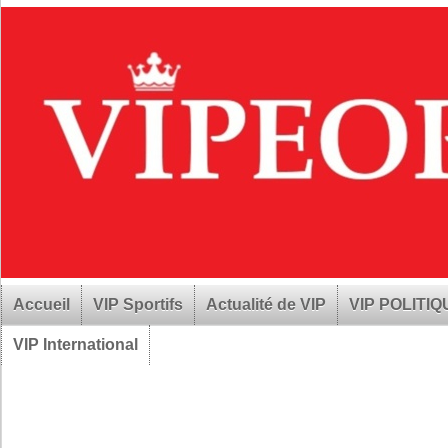
Accueil
VIP Sportifs
Actualité de VIP
VIP POLITI
VIP International