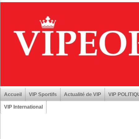
Accueil
VIP Sportifs
Actualité de VIP
VIP POLITI
VIP International