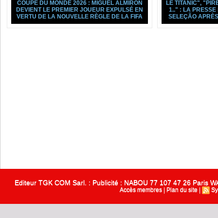
COUPE DU MONDE 2026 : MIGUEL ALMIRÓN
LE TITANIC", "PIR
DEVIENT LE PREMIER JOUEUR EXPULSÉ EN
1.." : LA PRESS
VERTU DE LA NOUVELLE RÈGLE DE LA FIFA
SELEÇÃO APRÈS
Editeur TGK COM Sarl. : Publicité : NABOU 77 107 47 26 Paris
Accès membres
|
Plan du site
|
Sy