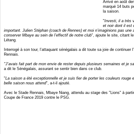
Arrivé en août der
marqué 14 buts po
la saison.
"
Investi, il a très 
et noir dont il es
important. Julien Stéphan (coach de Rennes) et moi n’imaginions pas une a
conserver Mbaye au sein de l’effectif de notre club
", ajoute le site, citant 
Létang.
Interrogé à son tour, l’attaquant sénégalais a dit toute sa joie de continuer
Rennais.
"J’avais fait part de mon envie de rester depuis plusieurs semaines et je s
a dit le Sénégalais, assurant se sentir bien dans ce club.
"
La saison a été exceptionnelle et je suis fier de porter les couleurs rouge 
belle saison nous attend
", a-t-il ajouté.
Avec le Stade Rennais, Mbaye Niang, attendu au stage des "Lions" à partir 
Coupe de France 2019 contre le PSG.